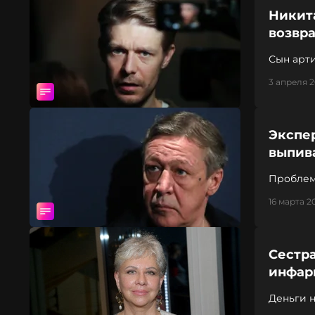
Никит
возвр
Сын арт
3 апреля 2
Экспе
выпив
Проблемы
психоло
16 марта 2
Сестр
инфар
Деньги 