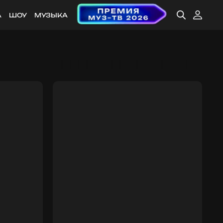
А
ШОУ
МУЗЫКА