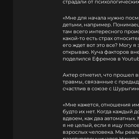
страдали от психологически
«Мне для начала нужно посмот
детьми, например. Понимаешь
там всего интересного прои
какой-то есть страх относите
его ждет вот это все? Могу я 
открываю. Куча факторов вне
поделился Ефремов в Youtub
Актер отметил, что прошел
травмы, связанные с преды
счастлив в союзе с Шурыгин
«Мне кажется, отношения име
будто их нет. Когда каждый д
вдвоем, как два автоматных.
я не целый, если я ищу поло
взрослых человека. Мы реали
разоткровенничался Никита.