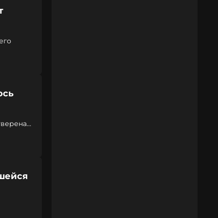
т
его
ось
уверена
вшейся