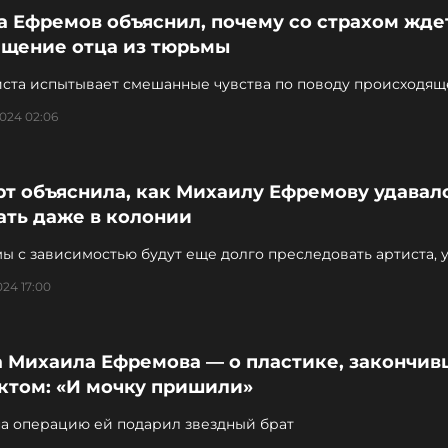
а Ефремов объяснил, почему со страхом жде
ащение отца из тюрьмы
иста испытывает смешанные чувства по поводу происходящ
024 02:06
рт объяснила, как Михаилу Ефремову удавал
ать даже в колонии
 с зависимостью будут еще долго преследовать артиста, 
г
024 17:00
а Михаила Ефремова — о пластике, закончи
ктом: «И мочку пришили»
на операцию ей подарил звездный брат