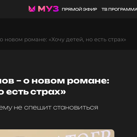
ПРЯМОЙ ЭФИР
ТВ ПРОГРАММ
 новом романе: «Хочу детей, но есть страх»
в – о новом романе:
о есть страх»
ему не спешит становиться