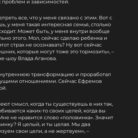
х проблем и зависимостей.
реть все, что у меня связано с этим. Вот с
, у меня такая интересная семья, столько
сходит. Может быть, у меня внутри вообще
льно этого. Мол, сейчас сделаю ребенка и
этот страх не осознавать? Ну вот сейчас
шних, которые могут тоже это тормозить», –
e-шоу Влада Аганова.
 внутреннюю трансформацию и проработал
дущими отношениями. Сейчас Ефремов
ой.
ют смысл, когда ты существуешь в них так,
обивается каких-то своих целей, когда вы
 Мне не нравится слово «половинка». Значит
винку? Я целый, и ты целая. Мы два
зуем свои цели, а не жертвуем», –