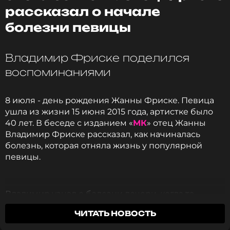
Сын Жанны Фриске совершенно не волновался,
рассказал о начале
или он уже научился мастерски скрывать свои
истинные чувства.
болезни певицы
Мальчик спокойно позировал перед
Владимир Фриске поделился
фотокамерами, а затем получил удовольствие от
воспоминаниями
просмотра сериала. Дмитрий опубликовал селфи
с Платоном, которое сделал в зрительном зале.
8 июля - день рождения Жанны Фриске. Певица
ушла из жизни 15 июня 2015 года, артистке было
40 лет. В беседе с изданием «
МК
» отец Жанны
Владимир Фриске рассказал, как начиналась
болезнь, которая отняла жизнь у популярной
певицы.
Не исключено, что Дмитрий постепенно готовит
Владимир узнал о болезни дочери, когда та
сына к предстоящему овладению профессией
вместе с матерью и ребенком была в Майами.
ЧИТАТЬ НОВОСТЬ
телеведущего. Недавно Шепелев признался, что
Мать певицы позвонила мужу: «Жанна постоянно
новое шоу «Полтора спортсмена» должен был
спит и света боится. Все время в комнате окна