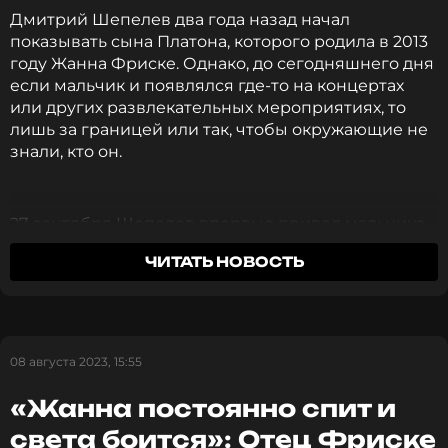
Дмитрий Шепелев два года назад начал
показывать сына Платона, которого родила в 2013
году Жанна Фриске. Однако, до сегодняшнего дня
если мальчик и появлялся где-то на концертах
или других развлекательных мероприятиях, то
лишь за границей или так, чтобы окружающие не
знали, кто он.
27 сентября Шепелев впервые привел мальчика
на светское мероприятие — премьеру сериала
ЧИТАТЬ НОВОСТЬ
«Плакса». Кстати, в этом проекте главную роль
получила 14-летняя дочь известного исполнителя
Сергея Жукова — Ника.
Безусловно, будучи приглашенными гостями,
08 августа 2023, 15:55
Дмитрий и Платон приняли участие в
«Жанна постоянно спит и
традиционной фотосъемке для СМИ, которая
происходит практически на каждой премьере.
света боится»: Отец Фриске