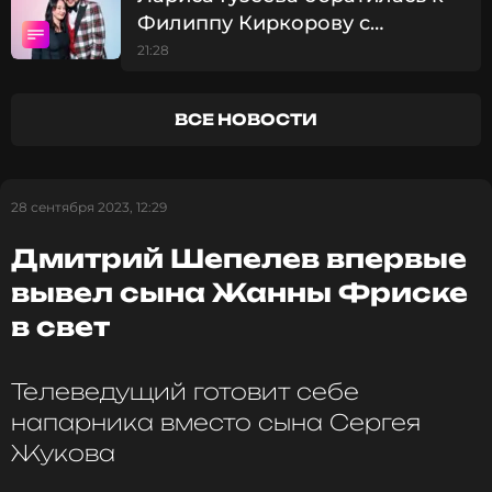
Филиппу Киркорову с
соревнованиях Шепелев купил наследнику новую
обувь. «Новые кроссовки – это всегда плюс шесть
просьбой о помощи
21:28
очков», – с юмором отметил телеведущий.
ВСЕ НОВОСТИ
Фото: Legion-media
Читайте нас в МАКСе, чтобы
28 сентября 2023, 12:29
оставаться в курсе событий
Дмитрий Шепелев впервые
ПОДПИСАТЬСЯ
вывел сына Жанны Фриске
в свет
Телеведущий готовит себе
ССЫЛКА
напарника вместо сына Сергея
Жукова