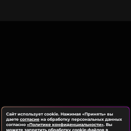
«Сбежала немножко почитать. Читать успеваю
Владимир Пресняков
только в путешествиях»
.
Певец
Биография, последние новости
и многое другое >
Ранее Владимир Пресняков
раскрыл
причину
кардинальной смены имиджа в 2014 году. К
своему 46-летию артист решил состричь длинные
волосы, сменив их на короткую стрижку.
ФОТО: ТАСС
Смотрите нас в Likee, чтобы
оставаться в курсе событий
Сайт использует cookie. Нажимая «Принять» вы
даете
согласие
на обработку персональных данных
ПОДПИСАТЬСЯ
согласно
«Политике конфиденциальности»
. Вы
можете запретить обработку cookie-файлов в