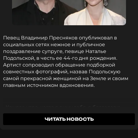
Читайте нас в Телеграме, чтобы
оставаться в курсе событий
ПОДПИСАТЬСЯ
Певец Владимир Пресняков опубликовал в
социальных сетях нежное и публичное
поздравление супруге, певице Наталье
ССЫЛКА
Подольской, в честь ее 44-го дня рождения.
Артист сопроводил обращение подборкой
совместных фотографий, назвав Подольскую
самой прекрасной женщиной на Земле и своим
главным источником вдохновения.
«Каждое утро, когда я вижу тебя, я благодарю
судьбу за этот подарок. Ты мое самое большое
ЧИТАТЬ НОВОСТЬ
счастье. Мое вдохновение», — написал Пресняков.