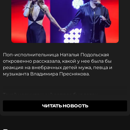
Поп-исполнительница Наталья Подольская
откровенно рассказала, какой у нее была бы
реакция на внебрачных детей мужа, певца и
музыканта Владимира Преснякова.
Такой неожиданный вопрос был задан
исполнительнице хитов «Поздно» и «Kissлород» во
ЧИТАТЬ НОВОСТЬ
время пресс-подхода одним из журналистов.
Подольская, в свою очередь, решила не уходить от
ответа.