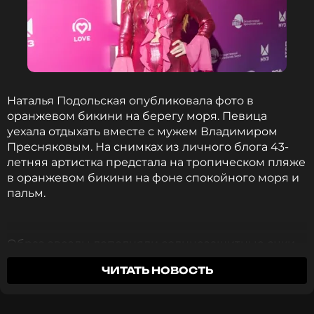
ФОТО: Instagram (запрещенная в России соцсеть;
Наталья Подольская опубликовала фото в
принадлежит компании Meta, признанной
оранжевом бикини на берегу моря. Певица
экстремистской организацией и запрещенной в РФ)
уехала отдыхать вместе с мужем Владимиром
Пресняковым. На снимках из личного блога 43-
Музыкант пожелал жене всегда сохранять
летняя артистка предстала на тропическом пляже
уверенность в себе, сиять и цвести от радости, а
в оранжевом бикини на фоне спокойного моря и
также никогда не сомневаться в таланте.
пальм.
Завершая свое трогательное послание,
Пресняков заверил Подольскую, что приложит
Образ звезды дополняли солнцезащитные очки,
все усилия, чтобы ее глаза всегда светились
серьги-кольца и небольшая ракушка жемчужного
счастьем, и выразил безграничную любовь и
ЧИТАТЬ НОВОСТЬ
оттенка. Подольская призналась поклонникам, что
нежность.
путешествия для нее остаются едва ли не
единственной возможностью взяться за книгу: