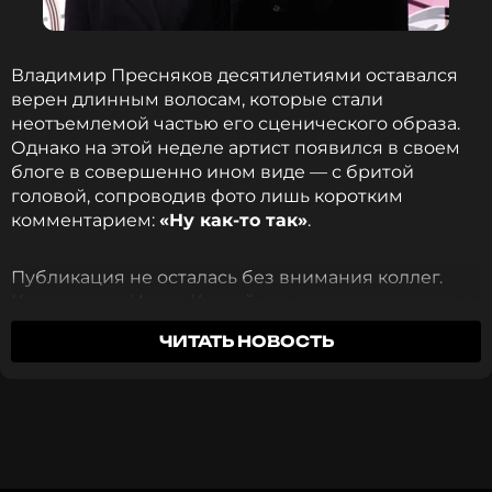
Владимир Пресняков пошутил, что единственное,
что он делает до сих пор, — запрокидывает голову,
чтобы отбросить «фантомные» длинные волосы
Владимир Пресняков десятилетиями оставался
назад после купания в море.
верен длинным волосам, которые стали
неотъемлемой частью его сценического образа.
Однако на этой неделе артист появился в своем
Владимир Пресняков
блоге в совершенно ином виде — с бритой
Певец
головой, сопроводив фото лишь коротким
Биография, последние новости
комментарием:
«Ну как-то так»
.
и многое другое >
Публикация не осталась без внимания коллег.
Композитор Игорь Крутой отреагировал первым,
О том, чтобы вернуться к прежней прическе,
написав
«Нашему полку прибыло»
— по всей
певцу неоднократно говорили и писали, однако
ЧИТАТЬ НОВОСТЬ
видимости, намекнув на собственную лысину.
он давно привык к короткой стрижке. Вместе с
Певица Наталья Власова усомнилась в
тем Пресняков с иронией уточнил, что не хочет
подлинности снимка, однако тут же оговорилась:
выглядеть как «эстонские музыканты», у которых
«Если нет, то мне нравится. Стиль, мудрость,
были своеобразные (хоть и узнаваемые)
свобода!»
прически: на макушке лысина, а от висков
расходятся длинные жидкие космы.