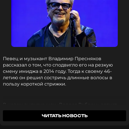
нежность.
Владимир Пресняков
Певец
Биография, последние новости
и многое другое >
Певец и музыкант Владимир Пресняков
рассказал о том, что сподвигло его на резкую
Ранее Владимир Пресняков
раскрыл
причину
смену имиджа в 2014 году. Тогда к своему 46-
кардинальной смены имиджа в 2014 году. К
летию он решил состричь длинные волосы в
своему 46-летию артист решил состричь длинные
пользу короткой стрижки.
волосы, сменив их на короткую стрижку.
ФОТО: ТАСС
В новом выпуске шоу «Вопрос Ребром» артист
уточнил, что с этим связана «смешная история».
*принадлежит компании Meta, признанной в РФ
ЧИТАТЬ НОВОСТЬ
Оказалось, что на укорачивание волос он
экстремистской и запрещенной
решился благодаря коллеге по сцене Леониду