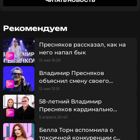
ЧИТАТЬ НОВОСТЬ
счастье. Мое вдохновение», — написал Пресняков.
Рекомендуем
Пресняков рассказал, как на
него напал бык
12 мая 16:29
Владимир Пресняков
объяснил смену своего
имиджа
12 мая 13:13
58-летний Владимир
Пресняков кардинально
сменил имидж
5 апреля 20:45
Белла Торн вспомнила о
токсичной конкуренции с