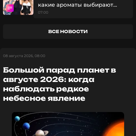
какие ароматы выбирают
российские знаменитости
07:00
ССЫЛКА
ВСЕ НОВОСТИ
08 августа 2026, 08:00
Большой парад планет в
августе 2026: когда
наблюдать редкое
небесное явление