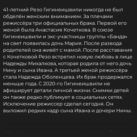
41-летний Резо Гигинеишвили никогда не был
обделён женским вниманием. За плечами
режиссёра три официальных брака. Первой его
женой была Анастасия Кочеткова. В союзе
Гигинеишвили и экс-участницы группы «Банда»
на свет появилась дочь Мария. После развода
родителей она живёт с мамой. После расставания
с Кочетковой Резо встретил новую любовь в лице
Надежды Михалкова, которая родила от него дочь
Нину и сына Ивана. А третьей женой режиссёра
стала Надежда Оболенцева. Их брак продержался
меньше года. С 2020-го Гигинеишвили не
афиширует детали личной жизни. Снимки детей
он также редко публикует в социальных сетях.
Исключение режиссер сделал сегодня. Он
выложил редких кадр сына Ивана и дочери Нины.
«Монстры», - подписал снимок в соцсети Резо