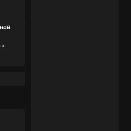
юной
ово