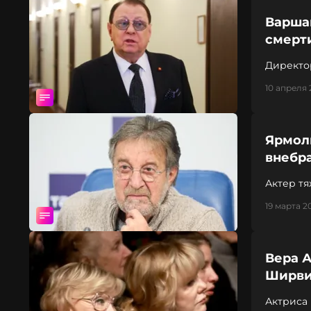
Варша
смерт
Директор
10 апреля 
Ярмол
внебр
Актер т
19 марта 2
Вера 
Ширвин
Актриса 