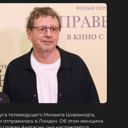
руга телеведущего Михаила Ширвиндта,
и отправилась в Лондон. Об этом женщина
о словам Анатасии, она наслаждается