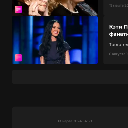
19 марта 2
Кэти 
фанатк
Трогате
6 августа 1
19 марта 2024, 14:50