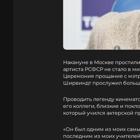
Накануне в Москве простил
артиста РСФСР не стало в ми
Церемония прощания с мэтро
Ширвиндт прослужил больш
Проводить легенду кинемат
его коллеги, близкие и пок
который учился актерской п
«Он был одним из моих самы
последним из моих учителей,