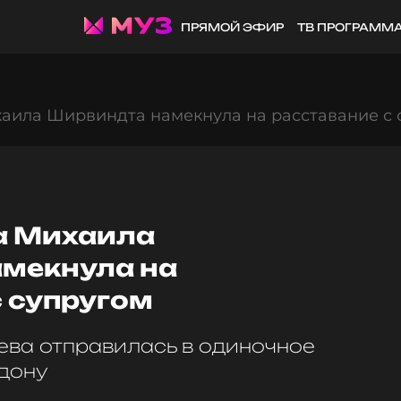
ПРЯМОЙ ЭФИР
ТВ ПРОГРАММ
аила Ширвиндта намекнула на расставание с 
а Михаила
мекнула на
с супругом
ва отправилась в одиночное
дону