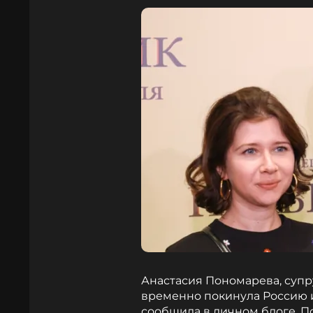
Анастасия Пономарева, суп
временно покинула Россию 
сообщила в личном блоге. П