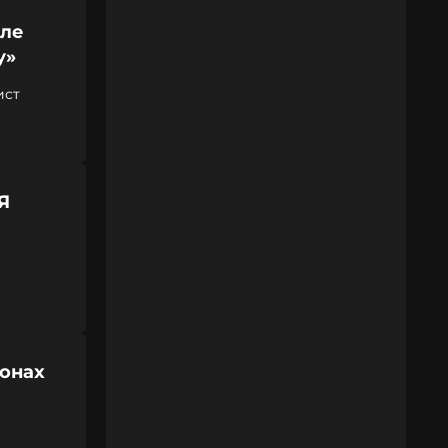
сле
у»
ист
Я
ронах