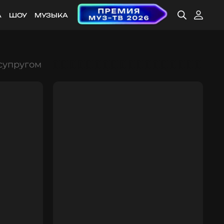
А
ШОУ
МУЗЫКА
супругом