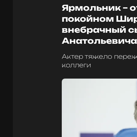
Ярмольник – о
покойном Шир
внебрачный с
Анатольевича
Актер тяжело переж
коллеги