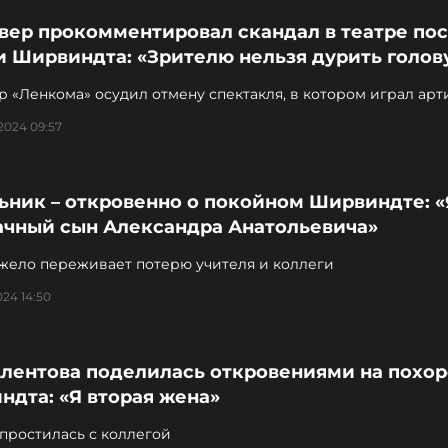
вер прокомментировал скандал в театре по
и Ширвиндта: «Зрителю нельзя дурить голов
 «Ленкома» осудил отмену спектакля, в котором играл арт
2024 09:57
ьник – откровенно о покойном Ширвиндте: «
ачный сын Александра Анатольевича»
яжело переживает потерю учителя и коллеги
024 14:50
Алентова поделилась откровениями на похо
дта: «Я вторая жена»
простилась с коллегой