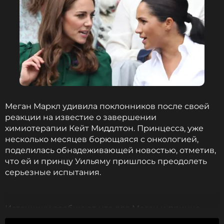
Меган Маркл удивила поклонников после своей
реакции на известие о завершении
химиотерапии Кейт Миддлтон. Принцесса, уже
несколько месяцев борющаяся с онкологией,
поделилась обнадеживающей новостью, отметив,
что ей и принцу Уильяму пришлось преодолеть
серьезные испытания.
Источники сообщают, что для Меган и принца
Гарри это известие стало облегчением, несмотря