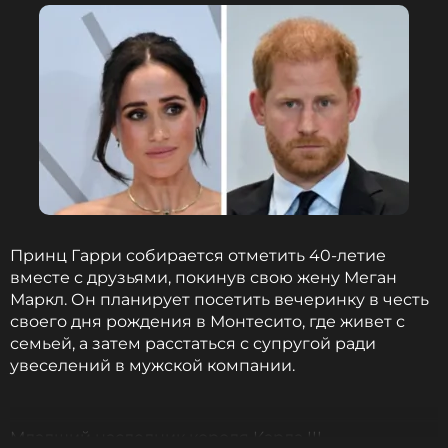
Младший наследник в поздравлении снят
абсолютно в той же позе, что и на
исходной фотографии. Поклонники Гарри были
возмущены тем, что его жену на фото отрезали во
дворце.
Однако, на самом деле все было не так. Как
объяснило
издание MailOnline, на самом деле это
сделал фотограф еще шесть лет назад, а снимок
был предоставлен ​​Букингемскому дворцу в этом
исходном формате — и затем был опубликована
Принц Гарри собирается отметить 40-летие
без обрезки.
вместе с друзьями, покинув свою жену Меган
Маркл. Он планирует посетить вечеринку в честь
Фото:
Zuma\TASS
своего дня рождения в Монтесито, где живет с
семьей, а затем расстаться с супругой ради
увеселений в мужской компании.
Смотрите нас в Likee, чтобы
оставаться в курсе событий
Младший наследник короля Карла III