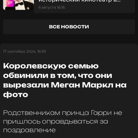
Читайте нас в Одноклассниках,
Ирландии, закрывшийся
6 августа 16:16
чтобы оставаться в курсе событий
после пандемии
ПОДПИСАТЬСЯ
ВСЕ НОВОСТИ
17 сентября 2024, 16:59
ССЫЛКА
Королевскую семью
обвинили в том, что они
вырезали Меган Маркл на
фото
Родственникам принца Гарри не
пришлось оправдываться за
поздравление