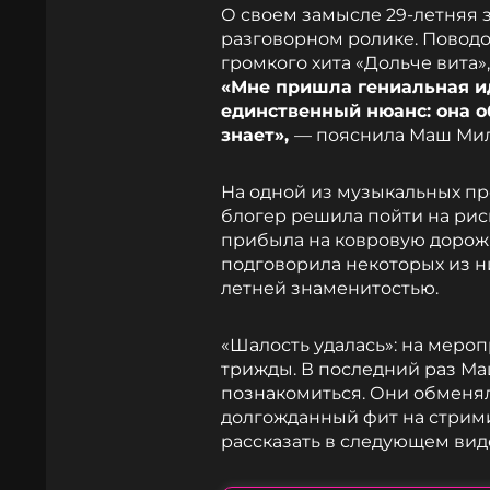
О своем замысле 29-летняя 
разговорном ролике. Повод
громкого хита «Дольче вита»
«Мне пришла гениальная ид
единственный нюанс: она о
знает»,
— пояснила Маш Ми
На одной из музыкальных пр
блогер решила пойти на риск
прибыла на ковровую дорожк
подговорила некоторых из ни
летней знаменитостью.
«Шалость удалась»: на меро
трижды. В последний раз Ма
познакомиться. Они обменяли
долгожданный фит на стрим
рассказать в следующем виде