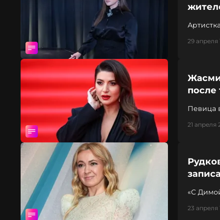
жител
Артистк
29 апреля 
Жасми
после 
Певица 
21 апреля 
Рудко
записа
«С Димой
23 апреля 