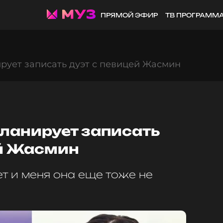
ПРЯМОЙ ЭФИР
ТВ ПРОГРАММ
ует записать дуэт с певицей Жасмин
анирует записать
ей Жасмин
ет и меня она еще тоже не