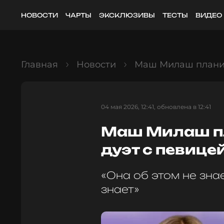
НОВОСТИ
ЧАРТЫ
ЭКСКЛЮЗИВЫ
ТЕСТЫ
ВИДЕО
Главная
Новости
Маш Милаш планир
04 мая 2026, 12:41, обновлена в 12:41
Маш Милаш пл
дуэт с певиц
«Она об этом не зна
знает»