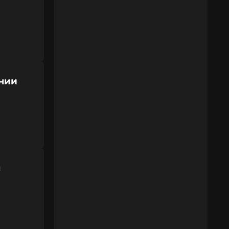
ении
ш