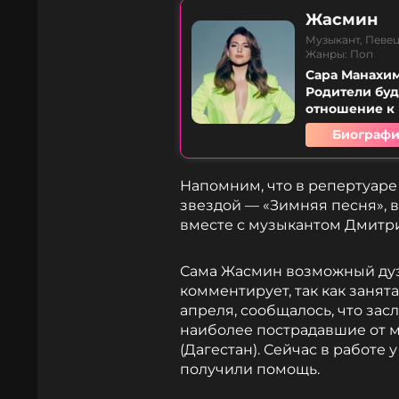
Жасмин
Музыкант, Певец
Жанры: Поп
Сара Манахим
Родители бу
отношение к м
Биографи
Напомним, что в репертуаре
звездой — «Зимняя песня», 
вместе с музыкантом Дмит
Сама Жасмин возможный дуэ
комментирует, так как занят
апреля, сообщалось, что за
наиболее пострадавшие от 
(Дагестан). Сейчас в работе
получили помощь.