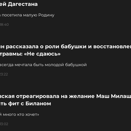
ей Дагестана
а посетила малую Родину
18:40
н рассказала о роли бабушки и восстановл
травмы: «Не сдаюсь»
всегда мечтала быть молодой бабушкой
23:22
вская отреагировала на желание Маш Мила
ть фит с Биланом
 много кто хочет»
13:02