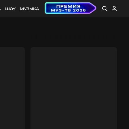
А
ШОУ
МУЗЫКА