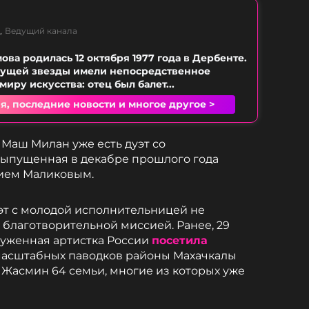
, Ведущий канала
ова родилась 12 октября 1977 года в Дербенте.
дущей звезды имели непосредственное
иру искусства: отец был балет...
я, последние новости и многое другое >
 Маш Милан уже есть дуэт со
выпущенная в декабре прошлого года
рием Маликовым.
т с молодой исполнительницей не
а благотворительной миссией. Ранее, 29
служенная артистка России
посетила
масштабных паводков районы Махачкалы
 у Жасмин 64 семьи, многие из которых уже