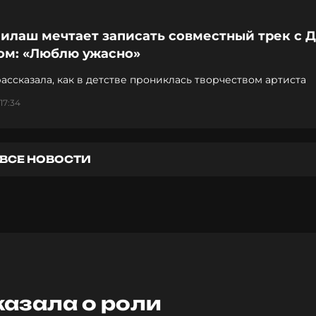
илаш мечтает записать совместный трек с 
ом: «Люблю ужасно»
ассказала, как в детстве прониклась творчеством артиста
17:34
ВСЕ НОВОСТИ
азала о роли