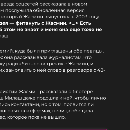
звезда соцсетей рассказала в новом
ом послужила обновленная версия
, который Жасмин выпустила в 2003 году.
ея — фитануть с Жасмин. <…> Есть
б этом не знает и меня она еще тоже не
лаш.
емий, куда были приглашены обе певицы,
: она рассказывала журналистам, что
у ради «бизнес-встречи» с Жасмин, и
х замолвить о ней слово в разговоре с 48-
приятии Жасмин рассказали о блогере
ш Милаш даже подошла к ней, чтобы лично
сь контактами, но о том, появится ли
инговых платформах, певица обещала
о, которое пока не вышло.