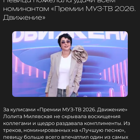
минимум тридцать таких же успешных лет.
номинантам «Премии МУЗ-ТВ 2026.
Движение»
ФОТО: ИЗВЕСТИЯ/Ирина Разладина
Лолита Милявская раскрыла секреты
неувядающей формы
1 месяц назад
Новость по теме >
Читайте нас в МАКСе, чтобы
оставаться в курсе событий
ПОДПИСАТЬСЯ
За кулисами «Премии МУЗ-ТВ 2026. Движение»
Лолита Милявская не скрывала восхищения
коллегами и щедро раздавала комплименты. Из
треков, номинированных на «Лучшую песню»,
ССЫЛКА
певицу больше всего впечатлил один из самых