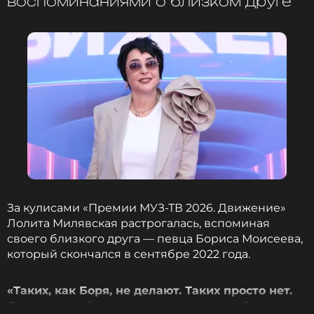
воспоминаниями о близком друге
воображаемую тарелку за «Отрыв года» без
колебаний отдала Филиппу Киркорову —
«человеку, который всё время отрывается».
Прогнозируя итоги вечера в целом, певица
поставила на Диму Билана, Сергея Лазарева и
ANNA ASTI как на традиционных фаворитов.
Смотри
ЭКСКЛЮЗИВНУЮ ПРЯМУЮ
ТРАНСЛЯЦИЮ
«Премии МУЗ-ТВ 2026. Движение»
в нашем канале в VK Видео.
За кулисами «Премии МУЗ-ТВ 2026. Движение»
Лолита Милявская растрогалась, вспоминая
своего близкого друга — певца Бориса Моисеева,
который скончался в сентябре 2022 года.
«Таких, как Боря, не делают. Таких просто нет.
Других людей с такими чувствами не было,