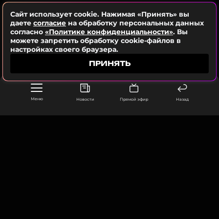
Сайт использует cookie. Нажимая «Принять» вы
ССЫЛКА
даете
согласие
на обработку персональных данных
согласно
«Политике конфиденциальности»
. Вы
можете запретить обработку cookie-файлов в
настройках своего браузера.
ПРИНЯТЬ
Меню
Новости
Прямой эфир
Назад
ФОТО: МУЗ-ТВ
ООО «Муз ТВ Операционная компания» ИНН 7703679460
105066, город Москва,
улица Ольховская, д. 4, корп. 2
Читайте нас в ВКонтакте, чтобы
info@muz-tv.ru
оставаться в курсе событий
+ 7(495) 213-18-68