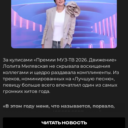
За кулисами «Премии МУЗ-ТВ 2026. Движение»
Лолита Милявская не скрывала восхищения
коллегами и щедро раздавала комплименты. Из
треков, номинированных на «Лучшую песню»,
певицу больше всего впечатлил один из самых
громких хитов года.
«В этом году меня, что называется, порвало,
разорвало от дуэта ICEGERGERT с моей
любимой девочкой, с Юлией Зиверт»
, —
ЧИТАТЬ НОВОСТЬ
призналась звезда. Речь идет о треке «Банк»,