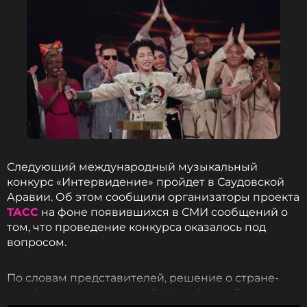
ФОТО: МУЗ-ТВ
Читайте нас в Одноклассниках,
чтобы оставаться в курсе событий
ПОДПИСАТЬСЯ
Следующий международный музыкальный
конкурс «Интервидение» пройдет в Саудовской
Аравии. Об этом сообщили организаторы проекта
ТАСС
на фоне появившихся в СМИ сообщений о
том, что проведение конкурса оказалось под
ССЫЛКА
вопросом.
По словам представителей, решение о стране-
хозяйке остается в силе. Сейчас Фонд «Традиции