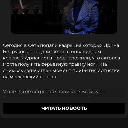
«Евровидения».
ФОТО: EPA/ТАСС
Смотрите нас в Likee, чтобы
оставаться в курсе событий
Сегодня в Сеть попали кадры, на которых Ирина
Безрукова передвигается в инвалидном
ПОДПИСАТЬСЯ
кресле. Журналисты предположили, что актриса
могла получить серьезную травму ноги. На
снимках запечатлен момент прибытия артистки
на московский вокзал.
ССЫЛКА
У поезда ее встречал Станислав Влайку —
бессменный пиар-директор и селебрити-
менеджер, с которым Безрукова сотрудничает
ЧИТАТЬ НОВОСТЬ
уже более десяти лет. Мужчина помог актрисе
пересесть из вагона в кресло и постарался
оградить ее от лишнего внимания.