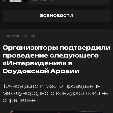
ANNA ASTI как на традиционных фаворитов.
матерью
Смотри
ЭКСКЛЮЗИВНУЮ ПРЯМУЮ
ВСЕ НОВОСТИ
ТРАНСЛЯЦИЮ
«Премии МУЗ-ТВ 2026. Движение»
в нашем канале в VK Видео.
06 августа 2026, 12:18
Организаторы подтвердили
проведение следующего
«Интервидения» в
Саудовской Аравии
Точная дата и место проведения
международного конкурса пока не
определены