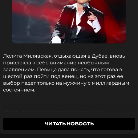
Лолита Милявская, отдыхающая в Дубае, вновь
привлекла к себе внимание необычным
заявлением. Певица дала понять, что готова в
шестой раз пойти под венец, но на этот раз ее
выбор падет только на мужчину с миллиардным
состоянием.
На фоне слухов о возможном романе с
дизайнером Игорем Гуляевым, с которым она
ЧИТАТЬ НОВОСТЬ
проводит отпуск, Лолита заявила, что не
заинтересована в этих отношениях.
«Скромная и