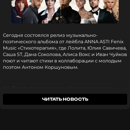
состоянии алкогольного опьянения.
ФОТО: ТАСС
Сегодня состоялся релиз музыкально-
Читайте нас в Телеграме, чтобы
поэтического альбома от лейбла ANNA ASTI Fenix
оставаться в курсе событий
Music «Стихотерапия», где Лолита, Юлия Савичева,
Саша ST, Дана Соколова, Алиса Вокс и Иван Чуйков
ПОДПИСАТЬСЯ
поют и читают стихи в коллаборации с молодым
поэтом Антоном Коршуновым.
Альбом выдержан в единой концепции, где
ССЫЛКА
звучание и тексты погружают слушателя в
ЧИТАТЬ НОВОСТЬ
атмосферу диалога и размышлений о жизненных
ценностях. Автор проекта Антон Коршунов
пригласил друзей-артистов разделить с ним
поэтические строчки, поговорить о том, что
тревожит и волнует, погрузиться в мир поэзии,