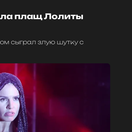
ила плащ Лолиты
юм сыграл злую шутку с