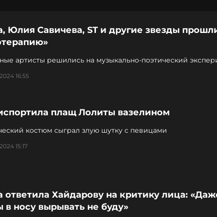
, Юлия Савичева, ST и другие звезды прошл
отерапию»
ные артисты решились на музыкально-поэтический экспер
2024 16:55
 испортила плащ Лолиты вазелином
ческий костюм сыграл злую шутку с певицами
2024 15:17
 ответила Хайдарову на критику лица: «Даж
 в носу вырывать не буду»