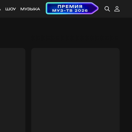
А
ШОУ
МУЗЫКА