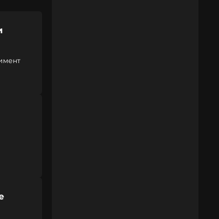
и
имент
е