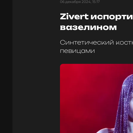
06 декабря 2024, 15:17
Zivert испорт
вазелином
Синтетический кост
певицами