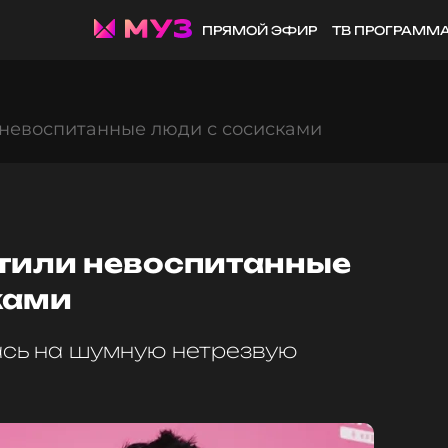
ПРЯМОЙ ЭФИР
ТВ ПРОГРАММ
 невоспитанные люди с сосисками
тили невоспитанные
ками
сь на шумную нетрезвую