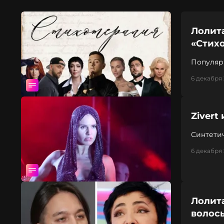
Лолита
«Стих
Популяр
6 декабря 
Zivert
Синтети
6 декабря 
Лолита
волосы