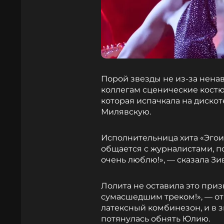
Порой звезды не из-за нена
коллегам сценические костюм
которая испачкала на дискот
Милявскую.
Исполнительница хита «Эгоис
общается с журналистами, п
очень люблю!», — сказала Зи
Лолита не оставила это приз
сумасшедшим треком!», — отв
латексный комбинезон, и в 
потянулась обнять Юлию.