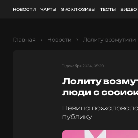
НОВОСТИ
ЧАРТЫ
ЭКСКЛЮЗИВЫ
ТЕСТЫ
ВИДЕО
Главная
Новости
Лолиту возмутили
11 декабря 2024, 05:20
Лолиту возму
люди с сосис
Певица пожаловала
публику