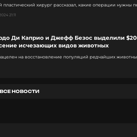
й пластический хирург рассказал, какие операции нужны 
024 21:11
рдо Ди Каприо и Джефф Безос выделили $20
асение исчезающих видов животных
нацелен на восстановление популяций редчайших животны
й
ВСЕ НОВОСТИ