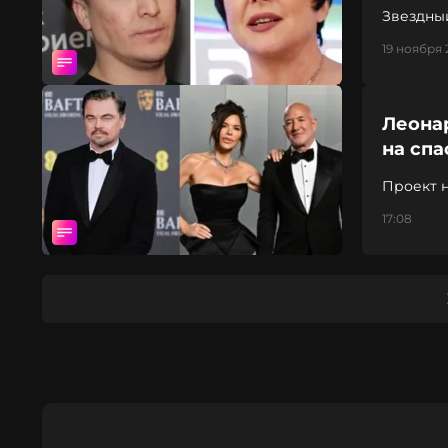
Звездны
19 ноября 2
Леона
на сп
Проект 
растени
17:08