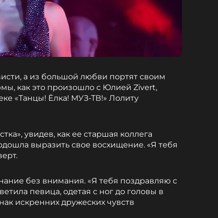
висти, а из большой любви портят своим
ы, как это произошло с Юлией Zivert,
еке «Танцы! Ёлка! МУЗ-ТВ!» Лолиту
тка», увидев, как ее старшая коллега
одошла выразить свое восхищение. «Я тебя
верт.
нание без внимания. «Я тебя поздравляю с
етила певица, одетая с ног до головы в
знак искренних дружеских чувств