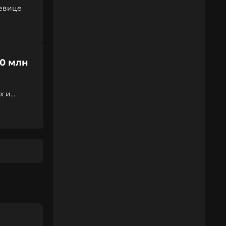
певице
0 млн
х и