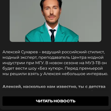
человеку, принятому на работу.
«Мне, конечно, говорят, как ты можешь искать
няню в Интернете, ведь там много жуликов и
непорядочных. Но, к сожалению, работа с
агентствами – это то же самое. Я собаку съела на
непорядочных людях, поэтому надеюсь на вашу
благоразумность. Да, кстати! Я абьюзер и
страшный человек. Живите с этим знанием», –
Алексей Сухарев – ведущий российский стилист,
отметила Кудрявцева.
модный эксперт, преподаватель Центра модной
индустрии при МГУ. В новом сезоне на МУЗ-ТВ он
Фото: Алексей Белкин/NEWS.ru/ТАСС
будет вести шоу «Без кутюр». Перед премьерой
мы решили взять у Алексея небольшое интервью.
Читайте нас в Телеграме, чтобы
Алексей, насколько нам известно, ты с детства
оставаться в курсе событий
тяготел к гуманитарным наукам, русский язык
и литература были твоими любимыми
ЧИТАТЬ НОВОСТЬ
ПОДПИСАТЬСЯ
предметами. Так ли это? И вообще – кем ты
хотел стать в детстве?