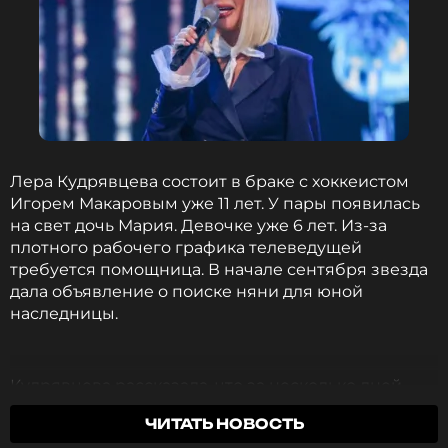
Лера Кудрявцева состоит в браке с хоккеистом
Игорем Макаровым уже 11 лет. У пары появилась
на свет дочь Мария. Девочке уже 6 лет. Из-за
плотного рабочего графика телеведущей
требуется помощница. В начале сентября звезда
дала объявление о поиске няни для юной
наследницы.
Кудрявцева рассказала, что за несколько дней
получила столько резюме, что у нее уже «шарики
ЧИТАТЬ НОВОСТЬ
за ролики» заехали. Она предупредила