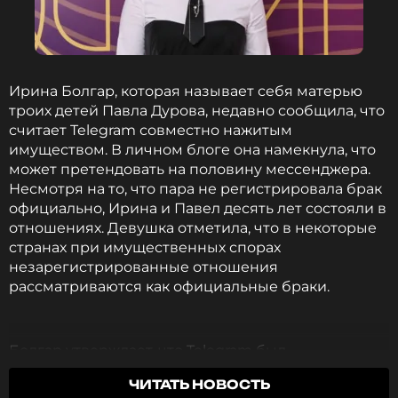
казалось. Поэтому был выбран экономический
вуз.
Ирина Болгар, которая называет себя матерью
Алексей Сухарев
троих детей Павла Дурова, недавно сообщила, что
Ведущий канала
считает Telegram совместно нажитым
Биография, последние новости
имуществом. В личном блоге она намекнула, что
и многое другое >
может претендовать на половину мессенджера.
Несмотря на то, что пара не регистрировала брак
официально, Ирина и Павел десять лет состояли в
В университете ты учился на экономиста.
отношениях. Девушка отметила, что в некоторые
Помогли ли тебе эти знания в твоей нынешней
странах при имущественных спорах
профессии?
незарегистрированные отношения
рассматриваются как официальные браки.
Да, безусловно, конечно же, считать собственные
деньги – это очень полезный навык. Но в целом
если говорить, мне кажется, что высшее
Болгар утверждает, что Telegram был
образование – это всегда хорошо, чего бы оно ни
зарегистрирован на предпринимателя в рамках
ЧИТАТЬ НОВОСТЬ
касалось. Это как красивое, дорогое нижнее белье.
обоюдных договоренностей. По словам девушки,