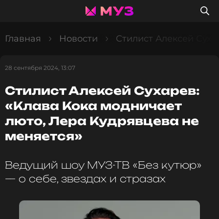
Главная
Новости
Стилист Алексей Суха
28 сентября 2024, 13:07
Стилист Алексей Сухарев:
«Клава Кока модничает
люто, Лера Кудрявцева не
меняется»
Ведущий шоу МУЗ-ТВ «Без кутюр»
— о себе, звездах и стразах