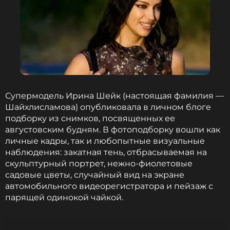
Певица, Актриса, Танцы
Биография, последние новости
и многое другое >
Балерина призналась, что сейчас не понимает, как
добиться исполнения судебного решения. По ее
словам, именно из-за затянувшейся истории ей
Супермодель Ирина Шейк (настоящая фамилия —
пришлось самостоятельно восстановить жилье
Шайхлисламова) опубликовала в личном блоге
перед продажей.
подборку из снимков, посвященных ее
августовским будням. В фотоподборку вошли как
личные кадры, так и любопытные визуальные
Квартира в центре Санкт-Петербурга досталась
наблюдения: закатная тень, отбрасываемая на
Волочковой в подарок от бывшего
скульптурный портрет, нежно-фиолетовые
возлюбленного, бизнесмена Сулеймана
садовые цветы, случайный вид на экране
Керимова, в 2001 году.
автомобильного видеорегистратора и пейзаж с
парящей одинокой чайкой.
Ранее Анастасия Волочкова
прокомментировала
появившиеся в Сети слухи о романе с
Ты говорил, что стилист должен обладать
музыкантом и телеведущим Никитой Никитиным.