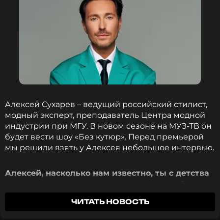
Алексей Сухарев – ведущий российский стилист,
модный эксперт, преподаватель Центра модной
индустрии при МГУ. В новом сезоне на МУЗ-ТВ он
будет вести шоу «Без кутюр». Перед премьерой
мы решили взять у Алексея небольшое интервью.
Алексей, насколько нам известно, ты с детства
тяготел к гуманитарным наукам, русский язык
и литература были твоими любимыми
ЧИТАТЬ НОВОСТЬ
предметами. Так ли это? И вообще – кем ты
хотел стать в детстве?