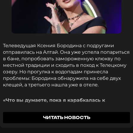
Телеведущая Ксения Бородина с подругами
отправилась на Алтай. Она уже успела попариться
в бане, попробовать замороженную клюкву по
местной традиции и сходить в поход к Телецкому
озеру. Но прогулка к водопадам принесла
проблемы: Бородина обнаружила на себе двух
клещей, а третьего нашла уже в отеле.
«Что вы думаете, пока я карабкалась к
водопаду, словила два клеща
, — рассказала
телеведущая. —
Хорошо, что штаны были белые.
ЧИТАТЬ НОВОСТЬ
А еще один вернулся со мной до отеля. Хорошо,
что впиться не успел».
После такого инцидента
Бородина решила не рисковать и переоделась в