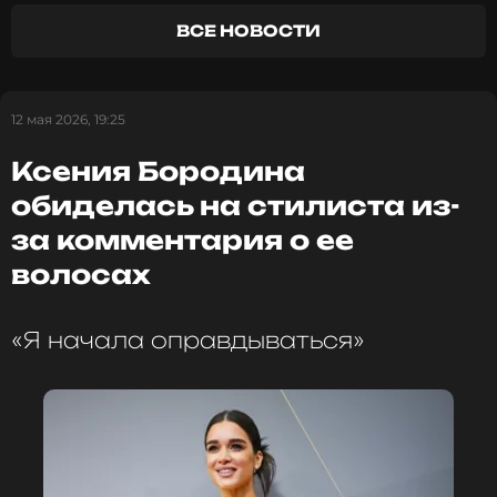
ВСЕ НОВОСТИ
ФОТО: Алексей Белкин/Бизнес Online/ТАСС
12 мая 2026, 19:25
Читайте нас в МАКСе, чтобы
Ксения Бородина
оставаться в курсе событий
обиделась на стилиста из-
ПОДПИСАТЬСЯ
за комментария о ее
волосах
ССЫЛКА
«Я начала оправдываться»