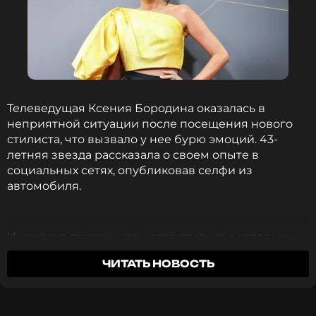
Телеведущая Ксения Бородина оказалась в
неприятной ситуации после посещения нового
стилиста, что вызвало у нее бурю эмоций. 43-
летняя звезда рассказала о своем опыте в
социальных сетях, опубликовав селфи из
автомобиля.
Инцидент произошел, когда стилист, с которым
Бородина работала впервые, во время мытья
ЧИТАТЬ НОВОСТЬ
головы сделал комментарий о состоянии ее
волос. «Ой, я думал, что в жизни у вас гуще
волосы», – заявил мастер. Это замечание глубоко
задело телеведущую.