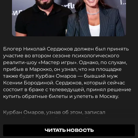
свой цвет».
Ксения Бородина
Телеведущая решила проигнорировать
Блогер Николай Сердюков должен был принять
некомпетентность и бестактность стилиста,
участие во втором сезоне психологического
решив, что его мнение никого не интересует.
реалити-шоу «Мастер игры». Однако, по слухам,
прибыв в Марокко, он узнал, что на площадке
Ранее Бородина в своем личном блоге
также будет Курбан Омаров — бывший муж
поделилась
размышлениями об астрологии и
Ксении Бородиной. Сердюков, который сейчас
особенностях различных знаков зодиака. Особое
состоит в браке с телеведущей, принял решение
внимание она уделила представителям знака
купить обратные билеты и улететь в Москву.
Дева, отметив их, по ее мнению, особую
притягательность.
Курбан Омаров, узнав об этом, записал
видеообращение к Сердюкову. Бизнесмен заявил,
ФОТО: ТАСС
что не понимает такого решения, и предложил
ЧИТАТЬ НОВОСТЬ
вместе участвовать в проекте.