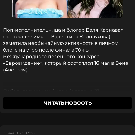
Поп-исполнительница и блогер Валя Карнавал
(настоящее имя — Валентина Карнаухова)
заметила необычайную активность в личном
блоге на утро после финала 70-го
международного песенного конкурса
«Евровидение», который состоялся 16 мая в Вене
(Австрия).
Победительницей была объявлена 27-
летня участница от Болгарии Дарина Йотова,
ЧИТАТЬ НОВОСТЬ
выступающая под псевдонимом DARA. Артистка
Instagram Филиппа Киркорова (запрещенная в России
принесла стране первую победу за всю историю
соцсеть; принадлежит компании Meta, признанной
участия благодаря зажигательной и динамичной
экстремистской организацией и запрещенной в РФ)
композиции Bangaranga. По итогам голосования
DARA набрала 516 баллов — 204 от жюри и 312 от
21 мая 2026, 17:00