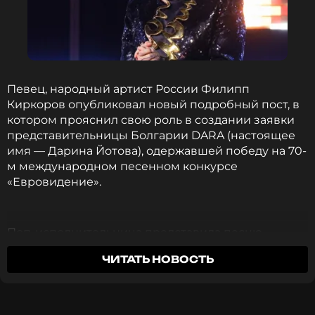
Певец, народный артист России Филипп
Киркоров опубликовал новый подробный пост, в
котором прояснил свою роль в создании заявки
представительницы Болгарии DARA (настоящее
имя — Дарина Йотова), одержавшей победу на 70-
м международном песенном конкурсе
«Евровидение».
Поп-исполнительница представила песню
Bangaranga, благодаря чему набрала 516 баллов —
ЧИТАТЬ НОВОСТЬ
204 от жюри и 312 от зрителей. Второе место
занял представитель Израиля (343 балла), третье
— участница из Румынии (296 баллов).