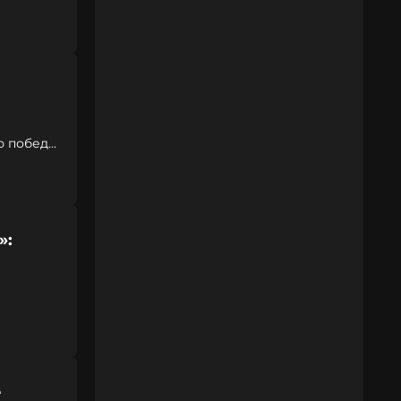
ю победу
»:
е