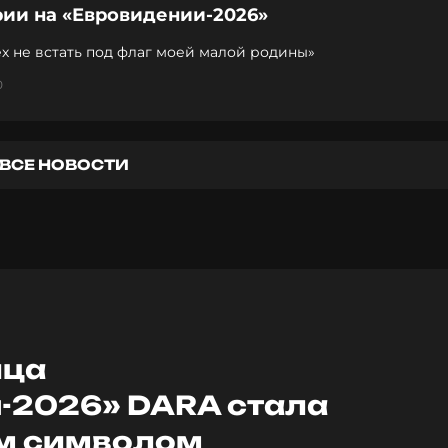
рии на «Евровидении-2026»
х не встать под флаг моей малой родины»
0
ВСЕ НОВОСТИ
ица
-2026» DARA стала
м символом