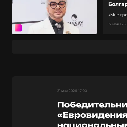
Болга
«Мне гре
17 мая 16:5
21 мая 2026, 17:00
Победительн
«Евровидения
национальны