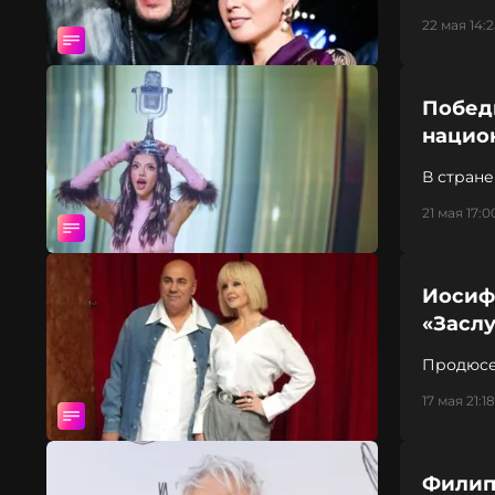
22 мая 14:2
Побед
нацио
В стран
на конку
21 мая 17:0
Иосиф
«Засл
Продюсе
17 мая 21:18
Филипп