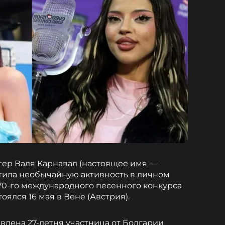
гер Валя Карнавал (настоящее имя —
тила необычайную активность в личном
 70-го международного песенного конкурса
оялся 16 мая в Вене (Австрия).
лена 27-летня участница от Болгарии