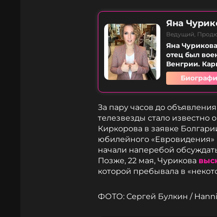
Яна Чурик
Ведущий, Прод
Яна Чурикова 
отец был вое
Венгрии. Карь
Биографи
За пару часов до объявлени
телезвезды стало известно 
Киркорова в заявке Болгари
юбилейного «Евровидения» 
начали наперебой обсуждать
Позже, 22 мая, Чурикова
выс
которой пребывала в «некот
ФОТО: Сергей Булкин / Hanni