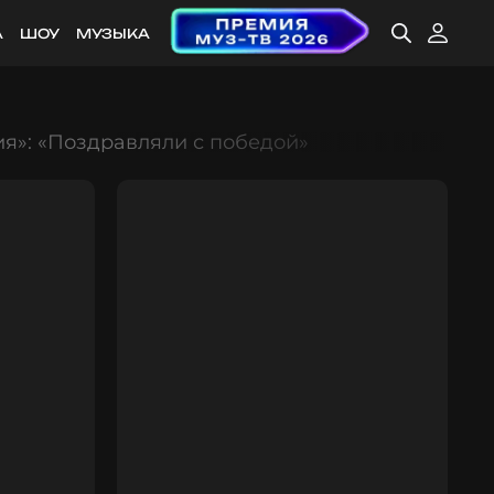
А
ШОУ
МУЗЫКА
я»: «Поздравляли с победой»