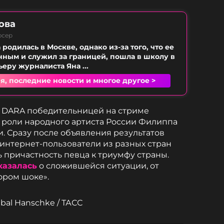
ова
юсер
родилась в Москве, однако из-за того, что ее
нным и служил за границей, пошла в школу в
еру журналиста Яна ...
я, последние новости и многое другое >
я DARA победительницей на стриме
о роли народного артиста России Филиппа
и. Сразу после объявления результатов
интернет-пользователи из разных стран
 причастность певца к триумфу страны.
казалась
о сложившейся ситуации, от
ором шоке».
bal Hanschke / ТАСС