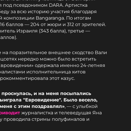
я под псевдонимом DARA. Артистка
еду за всю историю участия благодаря
 композиции Bangaranga. По итогам
6 баллов — 204 от жюри и 312 от зрителей.
итель Израиля (343 балла), третье —
аллов).
 на поразительное внешнее сходство Вали
соцсетях нередко можно было встретить
 «Евровидении» одержала именно 24-летняя
рналистами исполнительница хитов
прокомментировала этот казус.
я проснулась, и на меня посыпались
выиграла "Евровидение". Было весело,
 меня с этим поздравлял»
, — с улыбкой
риводит
журналистка и телеведущая Яна
оду проводила стримы полуфиналов и