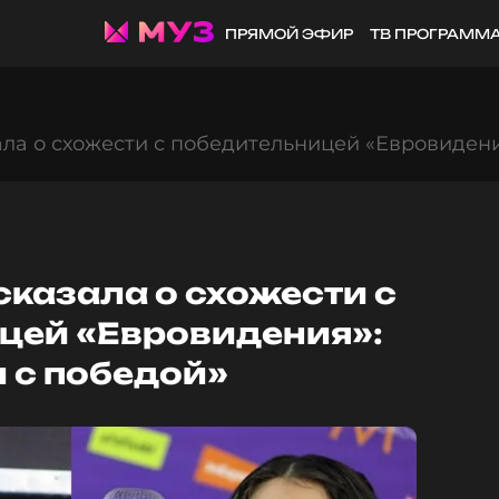
ПРЯМОЙ ЭФИР
ТВ ПРОГРАММ
ла о схожести с победительницей «Евровидени
казала о схожести с
цей «Евровидения»:
 с победой»