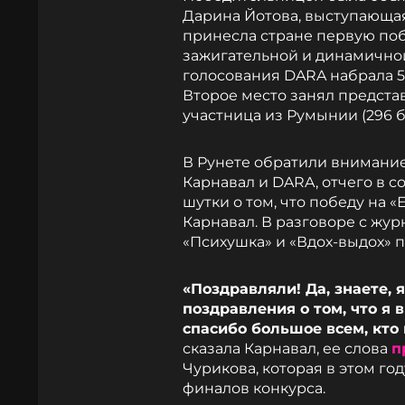
Дарина Йотова, выступающа
принесла стране первую поб
зажигательной и динамичной
голосования DARA набрала 51
Второе место занял представ
участница из Румынии (296 б
В Рунете обратили внимание
Карнавал и DARA, отчего в 
шутки о том, что победу на
Карнавал. В разговоре с жу
«Психушка» и «Вдох-выдох» 
«Поздравляли! Да, знаете, 
поздравления о том, что я 
спасибо большое всем, кто
сказала Карнавал, ее слова
п
Чурикова, которая в этом г
финалов конкурса.