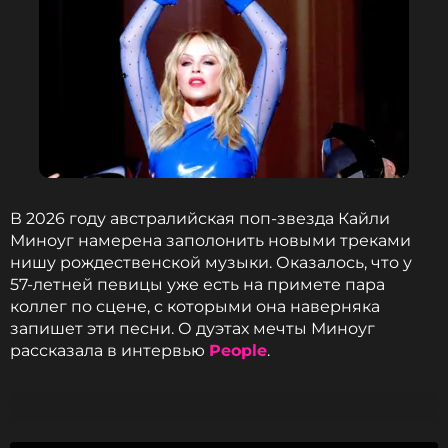
Я так благодарна, что могу сказать: сегодня я
чувствую себя хорошо. К счастью, я снова
справилась.
Кайли Миноуг
Вспоминая свой первый опыт борьбы с раком в
В 2026 году австралийская поп-звезда Кайли
2005 году, Кайли Миноуг
призналась
, что тогда
Миноуг намерена заполонить новыми треками
она отложила курсы химиотерапии и лучевой
нишу рождественской музыки. Оказалось, что у
терапии, чтобы попытаться пройти несколько
57-летней певицы уже есть на примете пара
циклов ЭКО. В 36 лет она надеялась стать матерью,
коллег по сцене, с которыми она наверняка
но, несмотря на попытки, забеременеть не
запишет эти песни. О дуэтах мечты Миноуг
удалось.
рассказала в интервью
People
.
Ранее Миноуг
представила
новый
рождественский сингл, который стал результатом
десятилетней работы.