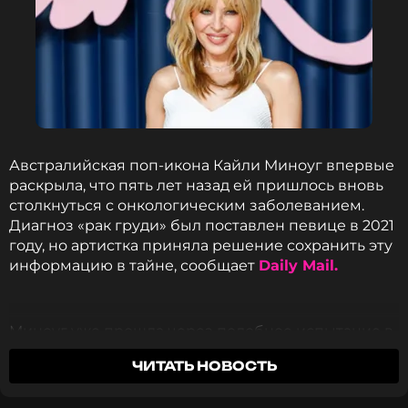
Австралийская поп-икона Кайли Миноуг впервые
раскрыла, что пять лет назад ей пришлось вновь
столкнуться с онкологическим заболеванием.
Диагноз «рак груди» был поставлен певице в 2021
году, но артистка приняла решение сохранить эту
информацию в тайне, сообщает
Daily Mail.
Миноуг уже прошла через подобное испытание в
2005 году, когда ей было 36. Тогда публичная
ЧИТАТЬ НОВОСТЬ
борьба с болезнью вдохновила миллионы
поклонников по всему миру. Однако второе