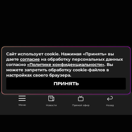
Кайли Миноуг
ССЫЛКА
Музыкант, Певица, Актриса, Автор
Биография, последние новости
и многое другое >
Сайт использует cookie. Нажимая «Принять» вы
даете
согласие
на обработку персональных данных
Фото: соцсети
согласно
«Политике конфиденциальности»
. Вы
можете запретить обработку cookie-файлов в
настройках своего браузера.
Смотрите нас в Likee, чтобы
ПРИНЯТЬ
оставаться в курсе событий
ПОДПИСАТЬСЯ
Меню
Новости
Прямой эфир
Назад
ССЫЛКА