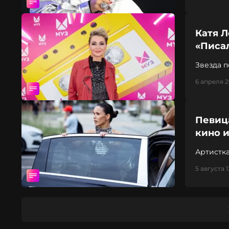
Катя Л
«Писал
Звезда п
6 апреля 2
Певица
кино и
Артистка
5 августа 1