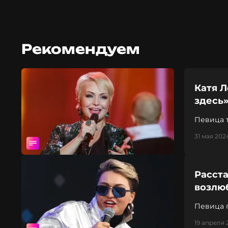
Рекомендуем
Катя Л
здесь
Певица 
31 мая 202
Расста
возлю
Певица 
19 апреля 