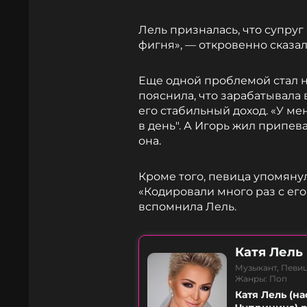
Лель призналась, что супруг 
фигня», — откровенно сказал
Еще одной проблемой стал 
пояснила, что зарабатывала 
его стабильный доход. «У ме
в день". А Игорь жил припев
она.
Кроме того, певица упомяну
«Кодировали много раз с его 
вспомнила Лель.
Катя Лель
Музыкант, Певи
Жанры: Поп
Катя Лель (н