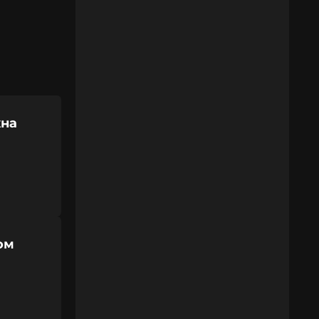
жна
ом