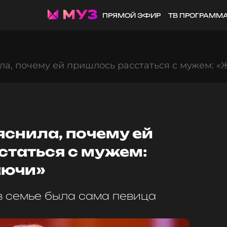
ПРЯМОЙ ЭФИР
ТВ ПРОГРАММ
ла, почему ей пришлось расстаться с мужем: 
яснила, почему ей
статься с мужем:
аючи»
в семье была сама певица