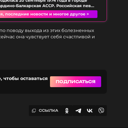
одилась 20 сентября 1974 года в городе
ардино-Балкарская АССР. Российская пев...
я, последние новости и многое другое >
 по поводу выхода из этих болезненных
ейчас она чувствует себя счастливой и
, чтобы оставаться
ПОДПИСАТЬСЯ
ССЫЛКА