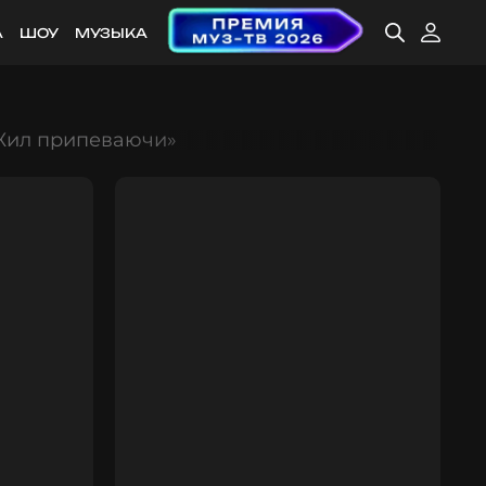
А
ШОУ
МУЗЫКА
«Жил припеваючи»