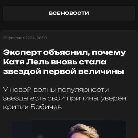
По словам исполнительницы, она не смогла найти
ВСЕ НОВОСТИ
защиты от общества и даже столкнулась с
бездействием со стороны полиции. В конечном
итоге, благодаря помощи знакомого депутата,
преследователь все же был найден и прекратил
29 февраля 2024, 06:50
свои действия.
Эксперт объяснил, почему
Катя Лель вновь стала
В России обсуждается введение наказания за
преследование, что может стать значительным
звездой первой величины
шагом в защите личной неприкосновенности. По
информации от «Известий», законопроект уже
готов к рассмотрению в Госдуме, и в случае его
У новой волны популярности
принятия, сталкерам может грозить штраф или
звезды есть свои причины, уверен
арест.
критик Бабичев
ФОТО: ТАСС