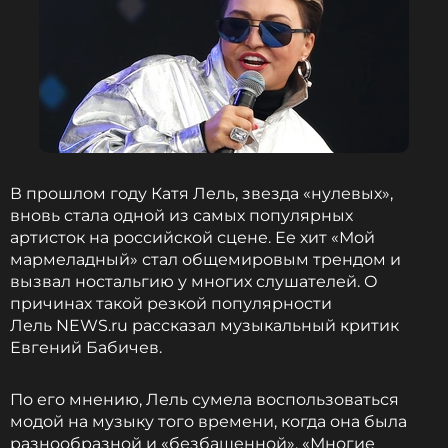
Смотрите нас в Likee, чтобы
оставаться в курсе событий
ПОДПИСАТЬСЯ
ССЫЛКА
В прошлом году Катя Лель, звезда «нулевых»,
вновь стала одной из самых популярных
артисток на российской сцене. Ее хит «Мой
мармеладный» стал общемировым трендом и
вызвал ностальгию у многих слушателей. О
причинах такой резкой популярности
Лель NEWS.ru рассказал музыкальный критик
Евгений Бабичев.
По его мнению, Лель сумела воспользоваться
модой на музыку того времени, когда она была
разнообразной и «безбашенной». «Многие