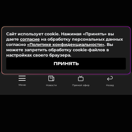
MIA BOYKA
Сайт использует cookie. Нажимая «Принять» вы
даете
согласие
на обработку персональных данных
MIA BOYKA
согласно
«Политике конфиденциальности»
. Вы
Певица
можете запретить обработку cookie-файлов в
Жанры: Поп, Рэп / Хип-Хоп, Танцевальная,
настройках своего браузера.
Поп-рок
ПРИНЯТЬ
Биография, последние новости
и многое другое >
Меню
Новости
Прямой эфир
Назад
Помимо темы личной безопасности, певица
затронула вопросы внешности. Несмотря на
прошлые заявления о негативном отношении к
пластической хирургии, артистка решилась на
блефаропластику (операцию по подтяжке век).
ООО «Муз ТВ Операционная компания» ИНН 7703679460
105066, город Москва,
MIA BOYKA объяснила, что в преддверии 30-летия