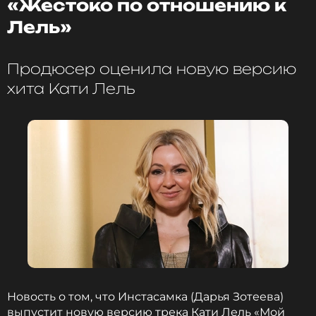
«Жестоко по отношению к
ФОТО: ТАСС
Лель»
Катя Лель
Продюсер оценила новую версию
Музыкант, Певица
Жанры: Поп
хита Кати Лель
Биография, последние новости
и многое другое >
Читайте нас в ВКонтакте, чтобы
оставаться в курсе событий
ПОДПИСАТЬСЯ
ССЫЛКА
Новость о том, что Инстасамка (Дарья Зотеева)
выпустит новую версию трека Кати Лель «Мой