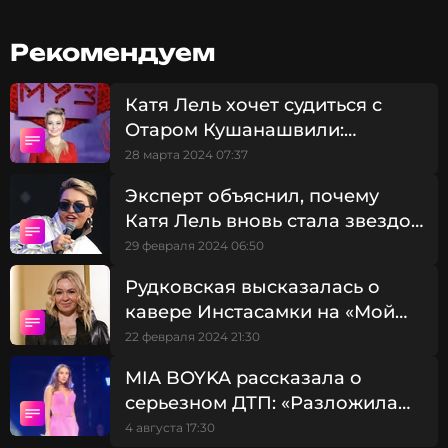
«Он стал угрожать, стал присылать ужасающие
сообщения, указывая мой адрес, членов моей
Рекомендуем
семьи. Абсолютно человек был психически не
здоров. Он такие подробности писал, как будет
Катя Лель хочет судиться с
расчленять тело моего ребенка, как укладывать
Отаром Кушанашвили:
в морозильную камеру», — рассказала артистка в
виноваты инопланетяне
интервью изданию 78.ru.
28 марта 2024 07:37
Эксперт объяснил, почему
Ситуация обострилась, когда выяснилось, что отец
Катя Лель вновь стала звездой
этого человека — патологоанатом, и знания,
первой величины
29 февраля 2024 06:50
полученные от него, использовались для
устрашения Кати.
Рудковская высказалась о
кавере Инстасамки на «Мой
мармеладный»: «Жестоко по
22 февраля 2024 21:30
Катя Лель
отношению к Лель»
Музыкант, Певица
MIA BOYKA рассказала о
Жанры: Поп
серьезном ДТП: «Разложила
Биография, последние новости
Porsche в тотал»
и многое другое >
4 августа 17:30