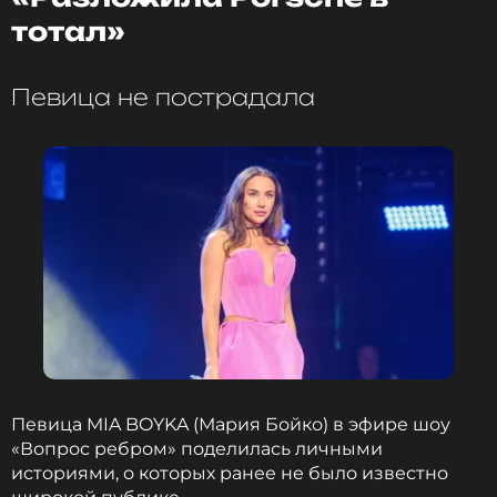
сложилось: Макс всегда был один из самых
тотал»
стриминговых композиторов, а Инстасамка
сейчас на пике.
Певица не пострадала
Яна Рудковская
«Куплеты про потраченное бабло – симпатично,
конечно, но как-то жестоко по отношению к Кати
Лель… Она же не успела еще опомниться от
навалившейся славы по всему миру, а тут на
тебе…», – высказалась Яна.
Напомним, что в конце прошлого года трек Лель
«Мой мармеладный» поднялся на 3-ю строчку
мирового чарта Spotify. До этого он стал хитом в
Певица MIA BOYKA (Мария Бойко) в эфире шоу
TikTok – иностранные блогеры сняли сотни
«Вопрос ребром» поделилась личными
коротких видео под песню российской
историями, о которых ранее не было известно
исполнительницы, пытаясь повторять слова.