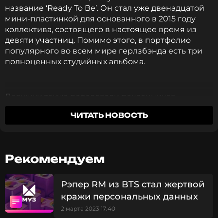
название ‘Ready To Be’. Он стал уже двенадцатой
мини-пластинкой для основанного в 2015 году
коллектива, состоящего в настоящее время из
девяти участниц. Помимо этого, в портфолио
популярного во всем мире герлзбэнда есть три
полноценных студийных альбома.
Девушки также порадовали поклонников
выходом музыкального видео на главную песню с
ЧИТАТЬ НОВОСТЬ
нового альбома, ‘Set Me Free’. По сюжету клипа,
его участницы исполняют зажигательные
танцы на отдаленной планете в глубинах космоса
и на улицах маленького городка.
Рекомендуем
Рэпер RM из BTS стал жертвой
кражи персональных данных
2 марта 2023 17:40