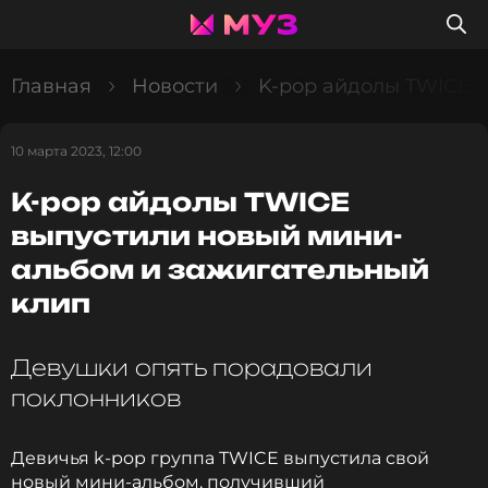
Главная
Новости
K-pop айдолы TWICE 
10 марта 2023, 12:00
K-pop айдолы TWICE
выпустили новый мини-
альбом и зажигательный
клип
Девушки опять порадовали
поклонников
Девичья k-pop группа TWICE выпустила свой
новый мини-альбом, получивший