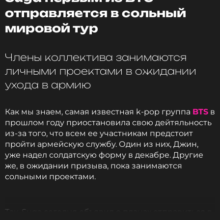
отправляется в сольный
мировой тур
Члены коллектива занимаются
личными проектами в ожидании
ухода в армию
Как мы знаем, самая известная k-pop группа
BTS
в
прошлом году приостановила свою дейтяльность
из-за того, что всем ее участникам предстоит
пройти армейскую службу. Один из них, Джин,
Фото: allkpop
уже надел солдатскую форму в декабре. Другие
же, в ожидании призыва, пока занимаются
сольными проектами.
Читайте нас в Телеграме, чтобы
оставаться в курсе событий
Так, Suga сегодня объявил о планах отправиться в
ПОДПИСАТЬСЯ