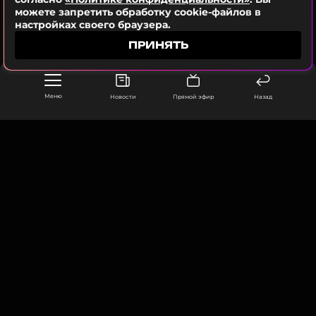
можете запретить обработку cookie-файлов в
настройках своего браузера.
ПРИНЯТЬ
Меню
Новости
Прямой эфир
Назад
ООО «Муз ТВ Операционная компания» ИНН 7703679460
105066, город Москва,
улица Ольховская, д. 4, корп. 2
info@muz-tv.ru
+ 7(495) 213-18-68
КОНТАКТЫ
НОВОСТИ