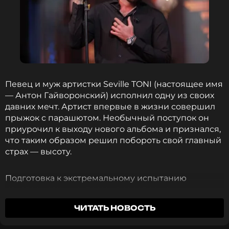
Группа
Жанры: Поп
Биография, последние новости
и многое другое >
В марте певцу исполнится 30 лет, поэтому не
исключено, что сразу после завершения тура он
Певец и муж артистки Seville TONI (настоящее имя
также отправится в армию. Хотя, как мы сообщали,
— Антон Гайворонский) исполнил одну из своих
в его случае служба может оказаться и
давних мечт. Артист впервые в жизни совершил
альтернативной.
прыжок с парашютом. Необычный поступок он
приурочил к выходу нового альбома и признался,
что таким образом решил побороть свой главный
Фото: соцсети Suga, Youtube
страх — высоту.
Подготовка к экстремальному испытанию
Читайте нас в Телеграме, чтобы
началась ранним утром на аэродроме.
оставаться в курсе событий
Исполнителю подобрали специальный костюм,
ЧИТАТЬ НОВОСТЬ
провели подробный инструктаж, после чего
ПОДПИСАТЬСЯ
оставалось только ждать вылета.