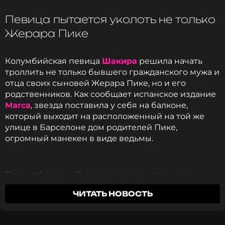
прилетит
Певица пытается уколоть не только
Жерара Пике
Колумбийская певица
Шакира
решила начать
троллить не только бывшего гражданского мужа и
отца своих сыновей Жерара Пике, но и его
родственников. Как сообщает испанское издание
Стало известно, как Шакира впервые
Marca
, звезда поставила у себя на балконе,
узнала об измене Жерара Пике
который выходит на расположенный на той же
3 года назад
улице в Барселоне дом родителей Пике,
Новость по теме >
огромный манекен в виде ведьмы.
Фото: личные архивы Яны Рудковской и Ирины
Шейк в соцсети
Таким образом 45-летняя исполнительница
якобы намекнула на слухи о том, что бывшая
ЧИТАТЬ НОВОСТЬ
свекровь подозревает ее в совершении ритуалов
с использованием черной магии против своего
Читайте нас в Телеграме, чтобы
сына и его близких.
оставаться в курсе событий