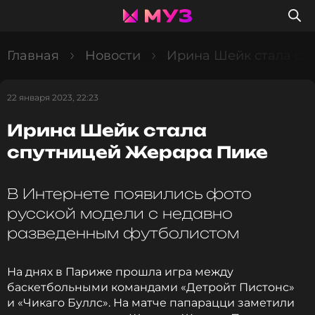
Главная
Новости
Ирина Шейк стала сп
22 января 2023, 22:23
Ирина Шейк стала
спутницей Жерара Пике
В Интернете появились фото
русской модели с недавно
разведенным футболистом
На днях в Париже прошла игра между
баскетбольными командами «Детройт Пистонс»
и «Чикаго Буллс». На матче папарацци заметили