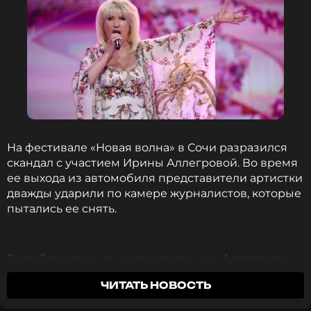
На фестивале «Новая волна» в Сочи разразился
скандал с участием Ирины Аллегровой. Во время
ее выхода из автомобиля представители артистки
дважды ударили по камере журналистов, которые
пытались ее снять.
В опубликованном видео видно, как Аллегрова,
выходя из черного автомобиля с сигаретой в
ЧИТАТЬ НОВОСТЬ
руке, замечает репортеров и выражает
свое недовольство. Один из ее помощников сразу