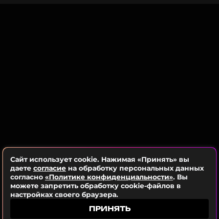
В последние годы Ирина Аллегрова значительно
сократила своё публичное присутствие и
количество концертов. По данным СМИ, несмотря
на уменьшение числа выступлений, спрос на её
творчество остаётся высоким, что позволяет
артистке устанавливать высокие гонорары,
доступные лишь для немногих бизнесменов.
ФОТО: ТАСС
Читайте нас в ВКонтакте, чтобы
оставаться в курсе событий
Сайт использует cookie. Нажимая «Принять» вы
ПОДПИСАТЬСЯ
даете
согласие
на обработку персональных данных
согласно
«Политике конфиденциальности»
. Вы
можете запретить обработку cookie-файлов в
настройках своего браузера.
ПРИНЯТЬ
ССЫЛКА