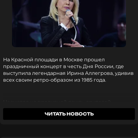
На Красной площади в Москве прошел
праздничный концерт в честь Дня России, где
выступила легендарная Ирина Аллегрова, удивив
всех своим ретро-образом из 1985 года.
Несмотря на проливной дождь, зрителей
собралось множество, в основном молодёжь от 18
ЧИТАТЬ НОВОСТЬ
до 25 лет. Публика с восторгом приняла
Аллегрову и детский ансамбль «Домисолька»,
исполнивших песню «Голос ребенка». Ирина, по
её словам, «вышла на сцену вся в белом, как