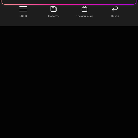
Меню
Новости
Прямой эфир
Назад
ООО «Муз ТВ Операционная компания» ИНН 7703679460
105066, город Москва,
улица Ольховская, д. 4, корп. 2
info@muz-tv.ru
+ 7(495) 213-18-68
КОНТАКТЫ
НОВОСТИ
ПОЛИТИКА КОНФИДЕНЦИАЛЬНОСТИ
ПОЛЬЗОВАТЕЛЬСКОЕ СОГЛАШЕНИЕ