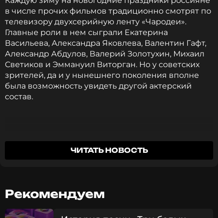
Каждую зиму на новогодние праздники россияне
в числе прочих фильмов традиционно смотрят по
телевизору двухсерийную ленту «Чародеи».
Главные роли в нем сыграли Екатерина
Васильева, Александра Яковлева, Валентин Гафт,
Александр Абдулов, Валерий Золотухин, Михаил
Светиков и Эммануил Виторган. Но у советских
зрителей, да и у нынешнего поколения вполне
была возможность увидеть другой актерский
состав.
ЧИТАТЬ НОВОСТЬ
Директор НУИНУ Кира
Анатольевна Шемаханская
Рекомендуем
На эту роль были предложены, кроме Екатерины
Васильевой, звездные актрисы Наталья Гундарева,
Алиса Фрейндлих и Маргарита Терехова. Но у