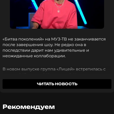
«Битва поколений» на МУЗ-ТВ не заканчивается
после завершения шоу. Не редко она в
последствии дарит нам удивительные и
неожиданные коллаборации.
В новом выпуске группа «Лицей» встретилась с
певицей Юлианной Карауловой. Член жюри
исполнитель Хабиб отметил, что выступать
ЧИТАТЬ НОВОСТЬ
против коллектива сольно очень трудно. Он
вспомнил, как в первом сезоне проекта выступал
с «Иванушками International».
Рекомендуем
«По-моему, у нас была ничья и дружба. Круто, что