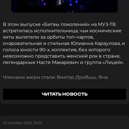
В этом выпуске «Битвы поколений» на МУЗ-ТВ
встретилась исполнительница, чьи космические
хиты вылетели за орбиты топ-чартов,
очаровательная и стильная Юлианна Караулова, и
голоса юности 90-х, коллектив, без которого
невозможно представить женский рок в стране,
легендарные Настя Макаревич и группа «Лицей».
Членами жюри стали: Виктор Дробыш, Яна
Рудковская, MIA BOYKA, Ваня Дмитриенко, Митя
Фомин и Хабиб.
ЧИТАТЬ НОВОСТЬ
Перед выпуском Караулова поделилась мнением,
что группа «Лицей» сыграла роль в
популяризации гитарной музыки в России.
03 октября 2025, 19:00