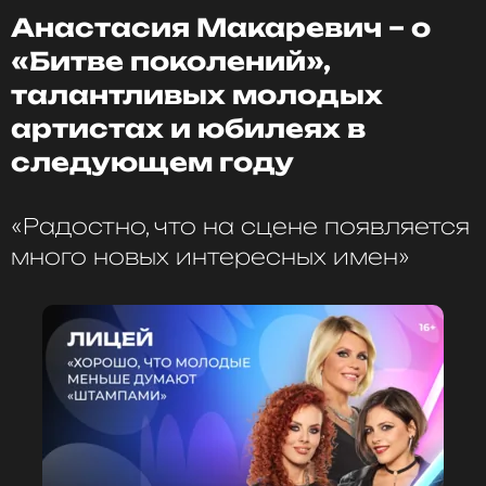
MIA BOYKA заявила, что сегодня пришла в образе
Анастасия Макаревич – о
инопланетянки. Она отметила, что не может
«Битве поколений»,
припомнить песни «Лицея», но уверенна, что
когда группа начнет петь, то окажется, что она их
талантливых молодых
прекрасно знает.
артистах и юбилеях в
следующем году
Юлианна Караулова
Музыкант, Певица
«Радостно, что на сцене появляется
Жанры: Поп, R&B
много новых интересных имен»
Биография, последние новости
и многое другое >