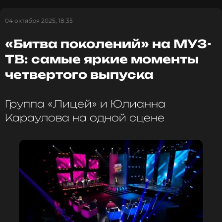
Читай интервью с Анастасией Макаревич на
сайте.
04 октября 2025, 18:35
ФОТО: МУЗ-ТВ
«Битва поколений» на МУЗ-
ТВ: самые яркие моменты
четвертого выпуска
Смотрите нас в Likee, чтобы
оставаться в курсе событий
Группа «Лицей» и Юлианна
ПОДПИСАТЬСЯ
Караулова на одной сцене
ССЫЛКА