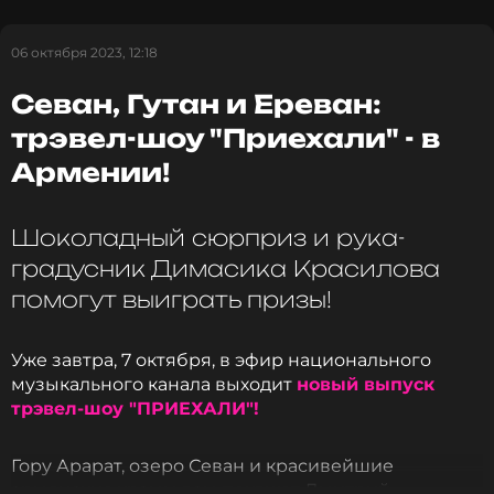
Смотри трэвел-шоу на МУЗ-ТВ и отвечай на
вопросы
викторины
. И помни, что «загуглить»
06 октября 2023, 12:18
ответы не получится – каждый из них связан с
происходящим в шоу.
Севан, Гутан и Ереван:
Если не получится увидеть премьеру – смотри
трэвел-шоу "Приехали" - в
повторы!
Армении!
Дмитрий «Пухляш» Красилов
Шоколадный сюрприз и рука-
Шоумен, Ведущий канала
градусник Димасика Красилова
Биография, последние новости
и многое другое >
помогут выиграть призы!
Уже завтра, 7 октября, в эфир национального
музыкального канала выходит
новый выпуск
трэвел-шоу "ПРИЕХАЛИ"!
Гору Арарат, озеро Севан и красивейшие
армянские храмы вам поквжет Дмитрий