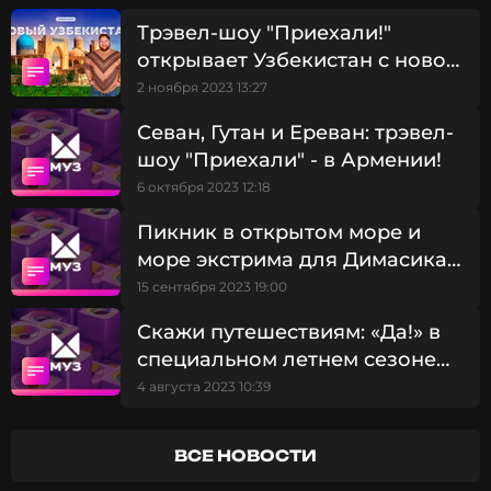
Трэвел-шоу "Приехали!"
открывает Узбекистан с новой
стороны!
2 ноября 2023 13:27
Севан, Гутан и Ереван: трэвел-
шоу "Приехали" - в Армении!
6 октября 2023 12:18
Пикник в открытом море и
море экстрима для Димасика
Красилова в новом выпуске
15 сентября 2023 19:00
"Приехали"!
Скажи путешествиям: «Да!» в
специальном летнем сезоне
тревел-шоу «Приехали!» на
4 августа 2023 10:39
МУЗ-ТВ
ВСЕ НОВОСТИ