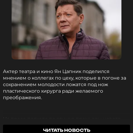
лечения, такими как «луноликость» и потеря
волос из-за приёма «Преднизолона».
У меня вылезла половина волос на голове.
Но я живу.
Алиса Вокс
Актер театра и кино Ян Цапник поделился
мнением о коллегах по цеху, которые в погоне за
ФОТО: ТАСС
сохранением молодости ложатся под нож
пластического хирурга ради желаемого
Бывшая солистка «Ленинграда»
преображения.
заявила о насилии со стороны Сергея
Шнурова
2 года назад
На пресс-подходе по случаю премьеры нового
Новость по теме >
полнометражного проекта 57-летний артист в
ЧИТАТЬ НОВОСТЬ
беседе с журналистами признался, что такое