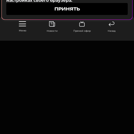
настройках своего браузера.
годовщиной нас, любимый», — подписала пост
ПРИНЯТЬ
Волкова.
Фото: Елена Никитченко/ТАСС
Меню
Новости
Прямой эфир
Назад
Читайте нас в Телеграме, чтобы
оставаться в курсе событий
ПОДПИСАТЬСЯ
ООО «Муз ТВ Операционная компания» ИНН 7703679460
105066, город Москва,
улица Ольховская, д. 4, корп. 2
info@muz-tv.ru
+ 7(495) 213-18-68
ССЫЛКА
КОНТАКТЫ
НОВОСТИ
ПОЛИТИКА КОНФИДЕНЦИАЛЬНОСТИ