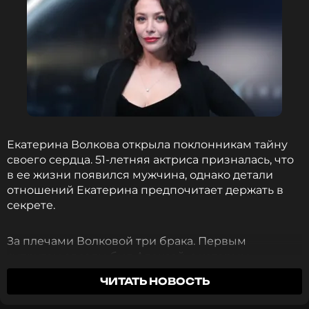
Екатерина Волкова открыла поклонникам тайну
своего сердца. 51-летняя актриса призналась, что
в ее жизни появился мужчина, однако детали
отношений Екатерина предпочитает держать в
секрете.
За плечами Волковой три брака. Первым
супругом звезды был Алексей, с которым
появилась на свет дочь Валерия. Затем артистка
ЧИТАТЬ НОВОСТЬ
вышла замуж за кинопродюсера Сергея Члиянца,
а ее третьим избранником стал писатель и