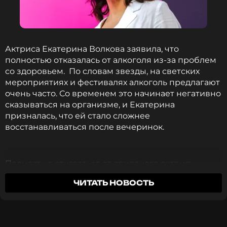
то, что терпишь мои капризы и сомнения. С
годовщиной нас, любимый», — подписала пост
Волкова.
Актриса Екатерина Волкова заявила, что
Фото: Елена Никитченко/ТАСС
полностью отказалась от алкоголя из-за проблем
со здоровьем. По словам звезды, на светских
мероприятиях и фестивалях алкоголь предлагают
очень часто. Со временем это начинает негативно
Читайте нас в Одноклассниках,
сказываться на организме, и Екатерина
чтобы оставаться в курсе событий
призналась, что ей стало сложнее
восстанавливаться после вечеринок.
ПОДПИСАТЬСЯ
Полностью отказаться от спиртного актрису
заставила травма, полученная на съемках.
ССЫЛКА
ЧИТАТЬ НОВОСТЬ
У меня есть проблема с коленным суставом
после травмы, полученной на съемках.