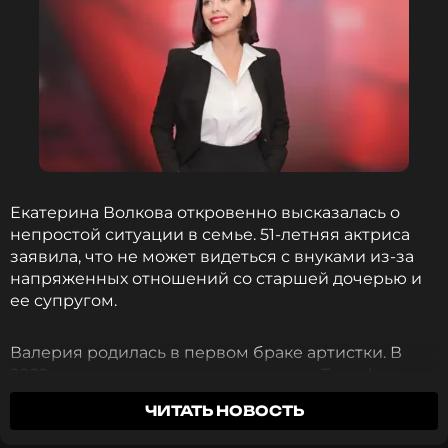
Екатерина Волкова откровенно высказалась о
непростой ситуации в семье. 51-летняя актриса
заявила, что не может видеться с внуками из-за
напряженных отношений со старшей дочерью и
ее супругом.
Валерия родилась в первом браке артистки. В
2022 году девушка родила первенца Тимофея,
через два года на свет появился второй мальчик
ЧИТАТЬ НОВОСТЬ
Платон, а совсем недавно семья пополнилась
дочкой Василисой.