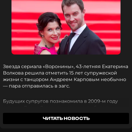
рождения»
1 год назад
Новость по теме >
Читайте нас в ВКонтакте, чтобы
оставаться в курсе событий
ПОДПИСАТЬСЯ
Звезда сериала «Воронины», 43-летняя Екатерина
Волкова решила отметить 15 лет супружеской
жизни с танцором Андреем Карповым необычно
ССЫЛКА
— пара отправилась в загс.
Будущих супругов познакомила в 2009-м году
актриса Дарья Сагалова, которую любители
российских ситкомов знают по проекту
ЧИТАТЬ НОВОСТЬ
«Счастливы вместе». Екатерина приглянулась
Андрею, и он вызвал у нее ответный интерес. А