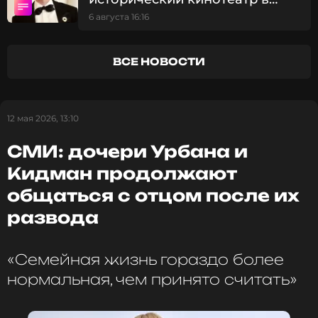
Ранее американский телеканал Fox News
Ирландии, закрывшийся
6 августа 16:16
сообщил
, что Джейми Фокс столкнулся с
после пандемии
обвинениями в сексуальных домогательствах.
ВСЕ НОВОСТИ
ФОТО: ТАСС
12 мая 2026, 13:10
Читайте нас в МАКСе, чтобы
СМИ: дочери Урбана и
оставаться в курсе событий
Кидман продолжают
ПОДПИСАТЬСЯ
общаться с отцом после их
развода
«Семейная жизнь гораздо более
ССЫЛКА
нормальная, чем принято считать»