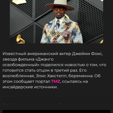
Известный американский актер Джейми Фокс,
звезда фильма «Джанго
освобожденный» поделился новостью о том, что
готовится стать отцом в третий раз. Его
возлюбленная, Элис Хакстепп, беременна. Об
этом сообщает портал
TMZ
, ссылаясь на
инсайдерские источники.
Для Элис Хакстепп этот ребенок станет первым, в
то время как для Фокса — третьим. Актер уже