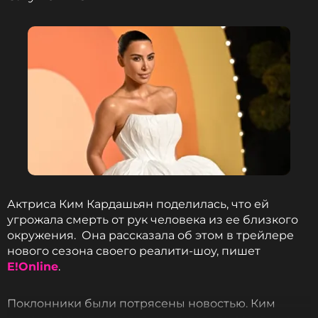
Следователи установили, что Михаил Балашов и
его сообщник Егор Савельев согласились
выполнить заказ на убийство Маргариты
Симоньян за вознаграждение в 50 тысяч
долларов. Они собирали информацию о ее
местонахождении и готовились к нападению,
однако их задержали сотрудники ФСБ.
* террористическая организация, запрещена в
РФ.
Актриса Ким Кардашьян поделилась, что ей
** движение ЛГБТ признано экстремистским и
угрожала смерть от рук человека из ее близкого
запрещено в России.
окружения. Она рассказала об этом в трейлере
нового сезона своего реалити-шоу, пишет
ФОТО: ТАСС
E!Online
.
Поклонники были потрясены новостью. Ким