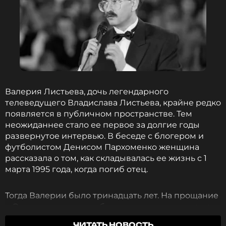
Валерия Листьева, дочь легендарного
телеведущего Владислава Листьева, крайне редко
появляется в публичном пространстве. Тем
неожиданнее стало ее первое за долгие годы
развернутое интервью. В беседе с блогером и
футболистом Денисом Пархоменко женщина
рассказала о том, как складывалась ее жизнь с 1
марта 1995 года, когда погиб отец.
Тогда Валерии было тринадцать лет. На прощание
в Останкино и на кладбище семья не поехала из-
за травли в СМИ.
«С самой гибели папы всю
ЧИТАТЬ НОВОСТЬ