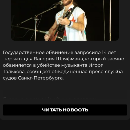
ФОТО: ТАСС
Смотрите нас в Likee, чтобы
оставаться в курсе событий
ПОДПИСАТЬСЯ
Государственное обвинение запросило 14 лет
тюрьмы для Валерия Шляфмана, который заочно
обвиняется в убийстве музыканта Игоря
Талькова, сообщает объединенная пресс-служба
ССЫЛКА
судов Санкт-Петербурга.
Сторона защиты Шляфмана запросил
оправдательный приговор.
ЧИТАТЬ НОВОСТЬ
В июне 2024 года Следственный комитет России
завершил расследование уголовного дела об