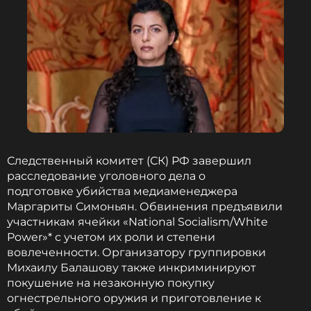
заказном убийстве тех времен. Стало известно,
кто виновен в смерти Игоря Талькова
.
Возбуждено уголовное дело об
угрозе убийством Ларисе Долиной
8 месяцев назад
Новость по теме >
ФОТО: Николай Малышев/ТАСС
Следственный комитет (СК) РФ завершил
расследование уголовного дела о
подготовке убийства медиаменеджера
Читайте нас в Телеграме, чтобы
Маргариты Симоньян. Обвинения предъявили
оставаться в курсе событий
участникам ячейки «National Socialism/White
Power»* с учетом их роли и степени
ПОДПИСАТЬСЯ
вовлеченности. Организатору группировки
Михаилу Балашову также инкриминируют
покушение на незаконную покупку
огнестрельного оружия и приготовление к