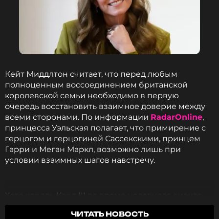
Смотрите нас в Likee, чтобы
оставаться в курсе событий
ПОДПИСАТЬСЯ
Кейт Миддлтон считает, что перед любым
полноценным воссоединением британской
ССЫЛКА
королевской семьи необходимо в первую
очередь восстановить взаимное доверие между
всеми сторонами. По информации
RadarOnline
,
принцесса Уэльская полагает, что примирение с
герцогом и герцогиней Сассекскими, принцем
Гарри и Меган Маркл, возможно лишь при
условии взаимных шагов навстречу.
Хотя король Карл III во время недавнего визита
Сассекских в загородную резиденцию Хайгроув-
ЧИТАТЬ НОВОСТЬ
Хаус тепло принял сына, невестку и внуков —