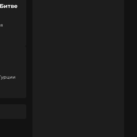
«Битве
ия
 Турции