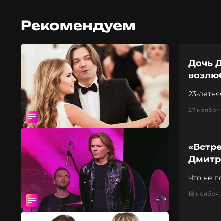
Рекомендуем
Дочь 
возлю
23-летн
27 ноября 
«Встре
Дмитр
Что не 
18 ноября 