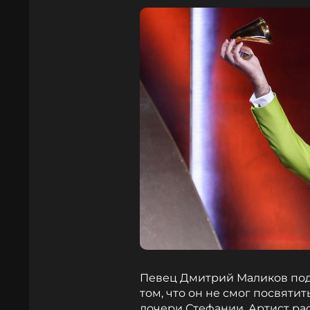
Певец Дмитрий Маликов под
том, что он не смог посвяти
дочери Стефании. Артист расс