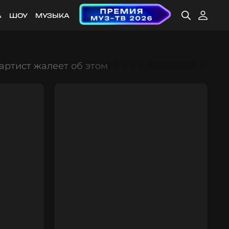
А
ШОУ
МУЗЫКА
артист жалеет об этом