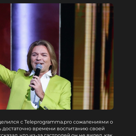
елился с Teleprogramma.pro сожалениями о
ть достаточно времени воспитанию своей
казал, что из-за гастролей он не видел, как