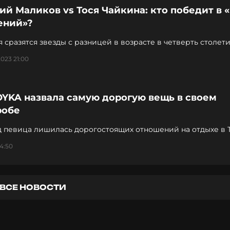
й Маликов vs Тося Чайкина: кто победит в 
ений»?
18 ноября сразятся звезды с разницей в возрасте в четверть столет
2023 21:00
OYKA назвала самую дорогую вещь в своем
робе
ад певица лишилась дорогостоящих отношений на отдыхе в
14:50
ВСЕ НОВОСТИ