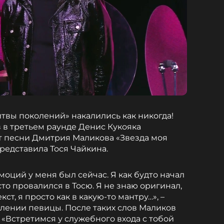
итвы поколений» накалились как никогда!
 в третьем раунде Денис Кукояка
ст песни Дмитрия Маликова «Звезда моя
представила Тося Чайкина.
эмоций у меня был сейчас. Я как будто начал
сто провалился в Тосю. Я не знаю оригинал,
ст, я просто как в какую-то мантру…», –
плении певицы. После таких слов Маликов
 «Встретимся у служебного входа с тобой