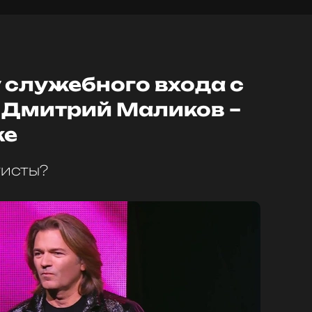
 служебного входа с
: Дмитрий Маликов –
ке
тисты?