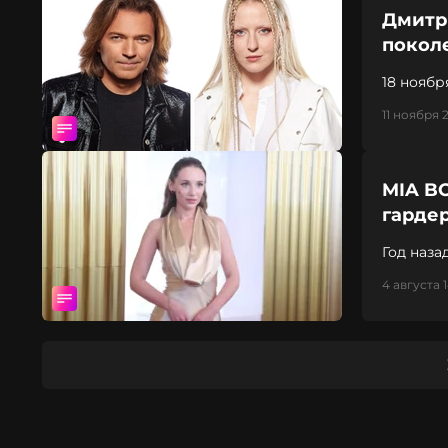
Дмитри
покол
11 ноября 
MIA B
гарде
Год наз
4 августа 