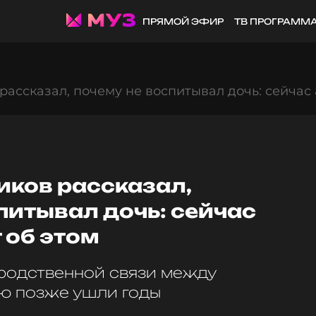
ПРЯМОЙ ЭФИР
ТВ ПРОГРАММ
ассказал, почему не воспитывал дочь: сейчас 
ков рассказал,
питывал дочь: сейчас
 об этом
родственной связи между
ью позже ушли годы