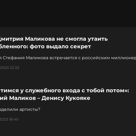
Дмитрия Маликова не смогла утаить
бленного: фото выдало секрет
яя Стефания Маликова встречается с российским миллионе
2023 22:33
тимся у служебного входа с тобой потом»:
ий Маликов – Денису Кукояке
поделили артисты?
2023 18:40