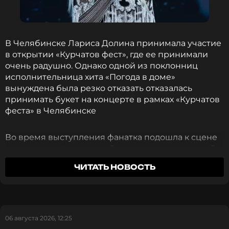
Новость по теме >
Читайте нас в Телеграме, чтобы
В Челябинске Лариса Долина принимала участие
оставаться в курсе событий
в открытии «Курчатов фест», где ее принимали
очень радушно. Однако одной из поклонниц
ПОДПИСАТЬСЯ
исполнительница хита «Погода в доме»
вынуждена была резко отказать отказалась
принимать букет на концерте в рамках «Курчатов
феста» в Челябинске
ССЫЛКА
Во время выступления фанатка подошла к сцене
и протянула певице свой подарок — роскошный
букет, состоявший из красных роз и белых лилий.
ЧИТАТЬ НОВОСТЬ
Артистка потянулась было к цветам, но внезапно
резко отпрянула: для нее они могут быть опасны
и даже привести к отмене выступления.
06 августа 2026, 12:25
Певица не хотела обижать зрительницу, которая