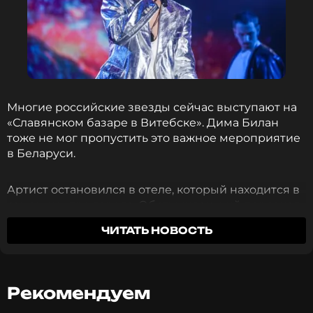
Многие российские звезды сейчас выступают на
«Славянском базаре в Витебске». Дима Билан
тоже не мог пропустить это важное мероприятие
в Беларуси.
Артист остановился в отеле, который находится в
самом центре города. Обслуживающий персонал
гостиницы был в восхищении от того, как с ними
ЧИТАТЬ НОВОСТЬ
общался певец.
По словам сотрудников, Билан совершенно не
страдает звездной болезнью. И хотя гостиница
Рекомендуем
набирала кадры таким образом, чтобы они не