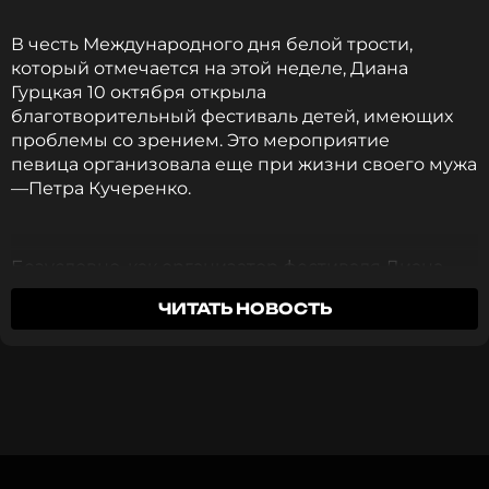
В честь Международного дня белой трости,
который отмечается на этой неделе, Диана
ССЫЛКА
Гурцкая 10 октября открыла
благотворительный фестиваль детей, имеющих
проблемы со зрением. Это мероприятие
певица организовала еще при жизни своего мужа
—Петра Кучеренко.
Безусловно, как организатор фестиваля Диана
появилась перед зрителями и выступила с
ЧИТАТЬ НОВОСТЬ
песней «Прости». Певица выбрала для
выступления черное платье и выступала на фоне
экрана, на котором высвечивались ее фото с
погибшим на борту самолета супругом.
Артистка так трогательно пела «Прости, но я тебя
буду вечно любить», что в глазах зрителей