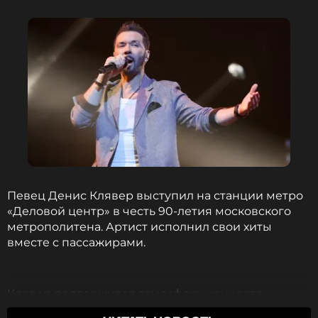
Денис Клявер вспомнил самый
смешной случай из своей школьной
жизни
1 год назад
Новость по теме >
«У меня нет ни в коем случае опасений, и более
того, я даже уверен в том, что я делаю. Я делаю
это классно»,
— подытожил Клявер.
Певец Денис Клявер выступил на станции метро
«Деловой центр» в честь 90-летия московского
метрополитена. Артист исполнил свои хиты
вместе с пассажирами.
Клявер поддерживал атмосферу концерта,
общаясь со зрителями и шутя. Артист отметил