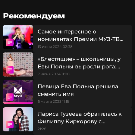
выхода смелый образ: красный кожаный пиджак,
черные брюки-палаццо и белую майку.
Рекомендуем
Самое интересное о
номинантах Премии МУЗ-ТВ
2024: Ева Польна
13 июня 2024 02:38
«Блестящие» – школьницы, у
Евы Польны выросли рога:
ТОП-10 необычных образов
7 июня 2024 11:00
звезд на Премии МУЗ-ТВ
Певица Ева Польна решила
сменить имя
6 марта 2023 11:15
Лариса Гузеева обратилась к
Филиппу Киркорову с
просьбой о помощи
21:28