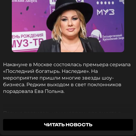
Накануне в Москве состоялась премьера сериала
«Последний богатырь. Наследие». На
мероприятие пришли многие звезды шоу-
бизнеса. Редким выходом в свет поклонников
порадовала Ева Польна.
Певица появилась на кинопремьере вместе с
подросшей дочерью от Дениса Клявера. 19-летняя
ЧИТАТЬ НОВОСТЬ
Эвелин уверенно держалась перед камерами.
Звездная наследница предпочла для светского