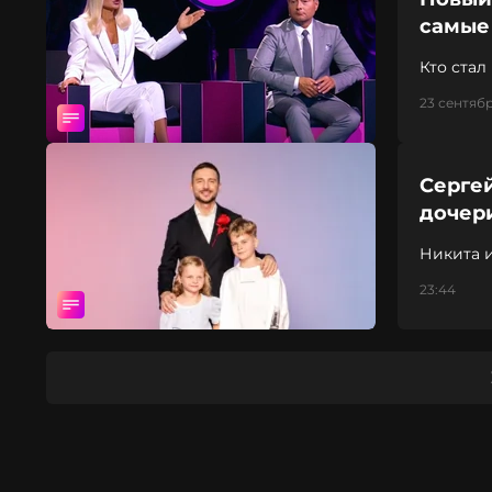
самые
Кто ста
23 сентябр
Сергей
дочер
Никита и
23:44