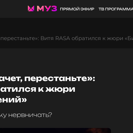
ПРЯМОЙ ЭФИР
ТВ ПРОГРАММ
 перестаньте»: Витя RASA обратился к жюри «
чет, перестаньте»:
ратился к жюри
ений»
ку нервничать?