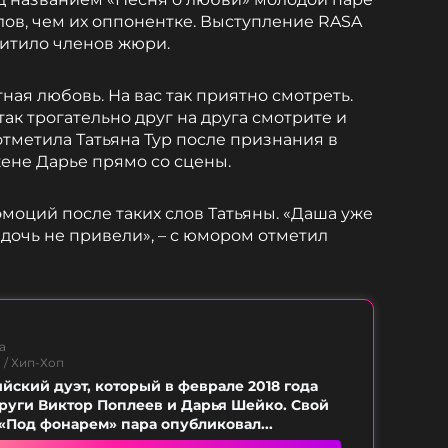
лов, чем их оппонентке. Выступление RASA
хитило членов жюри.
ная любовь. На вас так приятно смотреть.
ак трогательно друг на друга смотрите и
отметила Татьяна Тур после признания в
ене Дарье прямо со сцены.
моций после таких слов Татьяны. «Даша уже
 дочь не привели», – с юмором отметил
а
 / Хип-Хоп
йский дуэт, который в феврале 2018 года
руги Виктор Поплеев и Дарья Шейко. Свой
«Под фонарем» пара опубликовал...