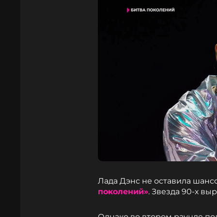
Лада Дэнс не оставила шанс
поколений»
. Звезда 90-х вы
Однако во втором раунде по