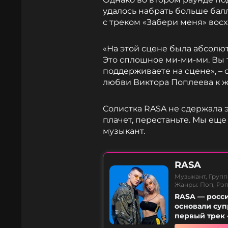
удалось набрать больше бал
с треком «Забери меня» вос
«На этой сцене была абсолют
Это сплошное ми-ми-ми. Вы т
поддерживаете на сцене», – 
любви Виктора Поплеева к ж
Солистка RASA не сдержала э
плачет, перестаньте. Мы еще
музыкант.
RASA
Музыкант, Групп
Жанры: Поп, Рэп
RASA — росси
основали суп
первый трек 