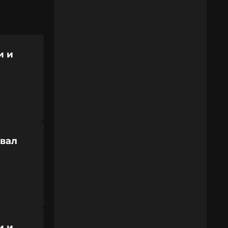
и и
вал
и и