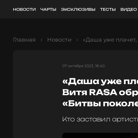
НОВОСТИ
ЧАРТЫ
ЭКСКЛЮЗИВЫ
ТЕСТЫ
ВИДЕО
Главная
Новости
«Даша уже плачет,
07 октября 2023, 18:40
«Даша уже пла
Витя RASA об
«Битвы покол
Кто заставил артист