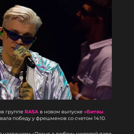
ов группе
RASA
в новом выпуске
«Битвы
рвала победу у фрешменов со счетом 14:10.
д названием «Песня о любви» молодой паре