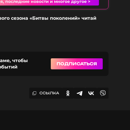
я, последние новости и многое другое >
вого сезона «Битвы поколений» читай
раме, чтобы
ПОДПИСАТЬСЯ
событий
ССЫЛКА