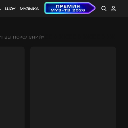
А
ШОУ
МУЗЫКА
Битвы поколений»