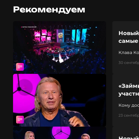
Рекомендуем
Новый 
самые
Клава К
30 сентябр
«Займ
участ
Кому до
23 сентябр
Новый 