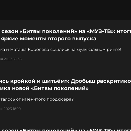
сезон «Битвы поколений» на «МУЗ-ТВ»: итог
 яркие моменты второго выпуска
ока и Наташа Королева сошлись на музыкальном ринге!
я 2023 18:35
ись кройкой и шитьём»: Дробыш раскритико
ника новой «Битвы поколений»
сталось от именитого продюсера?
я 2023 18:10
сезон «Битвы поколений» на «МУЗ-ТВ»: итог