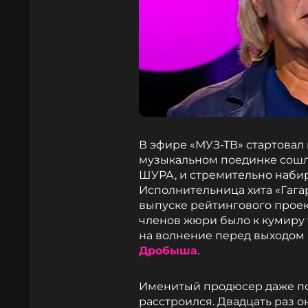
В эфире «МУЗ-ТВ» стартовал
музыкальном поединке сошл
ШУРА, и стремительно наби
Исполнительница хита «Гага
выпуске рейтингового проек
членов жюри было к кумиру 
на волнение перед выходом 
Дробыша
.
Именитый продюсер даже по
расстроился. Двадцать раз он