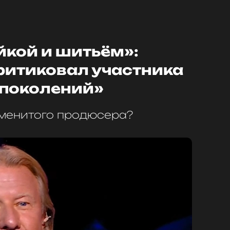
йкой и шитьём»:
итиковал участника
 поколений»
именитого продюсера?