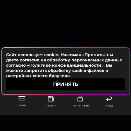
фотографиях.
Ранее мы писали о том, что Леонардо Ди Каприо
воссоединился с самой красивой женщиной
Сайт использует cookie. Нажимая «Принять» вы
мира
.
даете
согласие
на обработку персональных данных
согласно
«Политике конфиденциальности»
. Вы
можете запретить обработку cookie-файлов в
Фото: PageSix, соцсети Леонардо Ди Каприо
настройках своего браузера.
ПРИНЯТЬ
Читайте нас в Телеграме, чтобы
оставаться в курсе событий
Меню
Новости
Прямой эфир
Назад
ПОДПИСАТЬСЯ