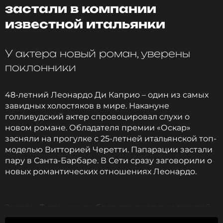
застали в компании
известной итальянки
ССЫЛКА
У актера новый роман, уверены
поклонники
48-летний Леонардо Ди Каприо – один из самых
завидных холостяков в мире. Накануне
голливудский актер спровоцировал слухи о
новом романе. Обладателя премии «Оскар»
засняли на прогулке с 25-летней итальянской топ-
моделью Витторией Черетти. Папарации застали
пару в Санта-Барбаре. В Сети сразу заговорили о
новых романтических отношениях Леонардо.
Звезда «Титаника» выбрал для прогулки простой
аутфит: белую футболку, шорты цвета хаки и