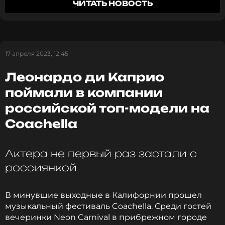
ЧИТАТЬ НОВОСТЬ
кроссовки. Его спутница была в белом свитшоте и
спортивных черных шортах.
Фото смотри
ЗДЕСЬ.
17 апреля 2023, 12:45
Напомним, что Ди Каприо и Черетти не первый
Леонардо ди Каприо
раз видят вместе. В мае этого года они гуляли в
поймали в компании
Каннах, а в августе весело проводили время в
компании друг друга на дне рождения модельера
российской топ-модели на
Рикардо Тиши. К слову, итальянка несколько
Coachella
месяцев назад объявила о разрыве с мужем
Маттео Миллери.
Актера не первый раз застали с
Ранее стало известно,
почему Леонардо ди
россиянкой
Каприо постоянно видится со своей бывшей.
В минувшие выходные в Калифорнии прошел
Фото: соцсети
музыкальный фестиваль Coachella. Среди гостей
вечеринки Neon Carnival в прибрежном городе