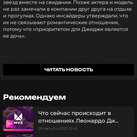
звезд вместе на свидании. Позже актера и модель
не раз замечали в компании друг друга на отдыхе
и прогулках. Однако инсайдеры утверждали, что
их не связывают романтические отношения,
потому что «приоритетом для Джиджи является
ее дочь».
Теперь появились новые подробности
отношений Леонардо и Джиджи. Как передает
ЧИТАТЬ НОВОСТЬ
источник
Us Weekly
, звезды продолжают часто
общаться. Однако топ-модели нравится жить без
отношений.
Рекомендуем
Лео и Джиджи все еще время от времени
Что сейчас происходит в
общаются, и они довольно часто видятся,
отношениях Леонардо Ди
потому что находятся в кругах общих
Каприо и Джиджи Хадид
друзей. Они уважают друг друга и
28 августа 2023 12:45
веселятся, но это не те отношения, на