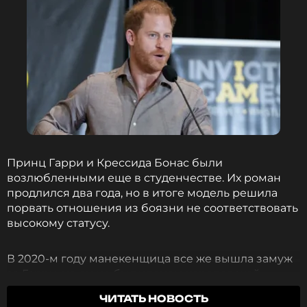
Принц Гарри и Крессида Бонас были
возлюбленными еще в студенчестве. Их роман
продлился два года, но в итоге модель решила
порвать отношения из боязни не соответствовать
высокому статусу.
В 2020-м году манекенщица все же вышла замуж
за Гарри, но он не был членом королевской
семьи. Вместе с Гарри Уэнтвортом-Стэнли они
ЧИТАТЬ НОВОСТЬ
пытались стать родителями. Девушка была