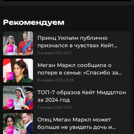
благополучие.
Беглые члены британского королевского
Рекомендуем
семейства открыли двери своего особняка в
Монтесито стоимостью 29 миллионов долларов
Принц Уильям публично
для своих друзей и близких, которые были
признался в чувствах Кейт
вынуждены эвакуироваться из-за
Миддлтон в честь ее 43-летия
продолжающихся лесных пожаров.
9 января 2025 16:17
Меган Маркл сообщила о
потере в семье: «Спасибо за
столько любви»
8 января 2025 23:38
ТОП-7 образов Кейт Миддлтон
за 2024 год
7 января 2025 11:00
Отец Меган Маркл может
больше не увидеть дочь и