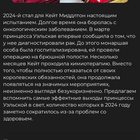
Биография, последние новости
и многое другое >
2024-й стал для Кейт Миддлтон настоящим
испытанием. Долгое время она боролась с
онкологическим заболеванием. В марте
принцесса Уэльская впервые сообщила о том, что
ФОТО: ТАСС
у нее диагностировали рак. До этого монаршая
особа была госпитализирована, ей провели
операцию на брюшной полости. Несколько
Смотрите нас в Likee, чтобы
месяцев Кейт проходила химиотерапию. Вместо
оставаться в курсе событий
того, чтобы полностью отказаться от своих
королевских обязанностей, она продолжала
ПОДПИСАТЬСЯ
появляться на значимых мероприятиях,
неизменно выглядя безукоризненно. Предлагаем
вспомнить самые эффектные выходы принцессы
Уэльской в свет, количество которых в 2024 году
ССЫЛКА
заметно сократилось из-за проблем со
здоровьем.