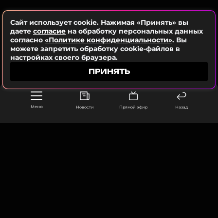
Сайт использует cookie. Нажимая «Принять» вы
даете
согласие
на обработку персональных данных
согласно
«Политике конфиденциальности»
. Вы
можете запретить обработку cookie-файлов в
настройках своего браузера.
ПРИНЯТЬ
Меню
Новости
Прямой эфир
Назад
ООО «Муз ТВ Операционная компания» ИНН 7703679460
105066, город Москва,
улица Ольховская, д. 4, корп. 2
info@muz-tv.ru
Финал Уимблдона
+ 7(495) 213-18-68