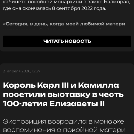
кабинете покойной монархини в замке Балморал,
где она скончалась 8 сентября 2022 года.
«Сегодня, в день, когда моей любимой матери
исполнилось бы 100 лет, мы с семьей
вспоминаем жизнь и утрату королевы, которая
ЧИТАТЬ НОВОСТЬ
так много значила для всех нас, и вновь
преклоняемся перед ее памятью»
, — заявил
Карл III.
21 апреля 2026, 12:27
Он назвал Елизавету II самым долгоправящим
монархом в британской и мировой истории. «
Ее
Король Карл III и Камилла
почти столетняя жизнь была полна
удивительных перемен, но на протяжении
посетили выставку в честь
каждого десятилетия она оставалась
100-летия Елизаветы II
неизменной, непоколебимой и всецело
преданной людям, которым служила»
, —
отметил король.
Экспозиция возродила в монархе
воспоминания о покойной матери
Карл III также намекнул на события, которые