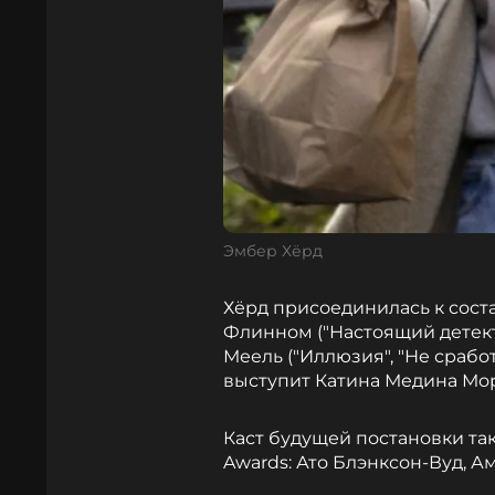
Эмбер Хёрд
Хёрд присоединилась к сост
Флинном ("Настоящий детект
Меель ("Иллюзия", "Не срабо
выступит Катина Медина Мора
Каст будущей постановки та
Awards: Ато Блэнксон-Вуд, А