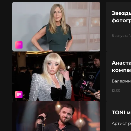
Звезд
фотог
6 августа 1
Анаста
компен
Балерин
12:33
TONI 
Артист р