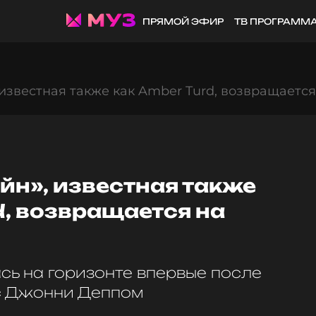
ПРЯМОЙ ЭФИР
ТВ ПРОГРАММ
известная также как Amber Turd, возвращается
йн», известная также
d, возвращается на
сь на горизонте впервые после
с Джонни Деппом