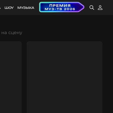
А
ШОУ
МУЗЫКА
 на сцену