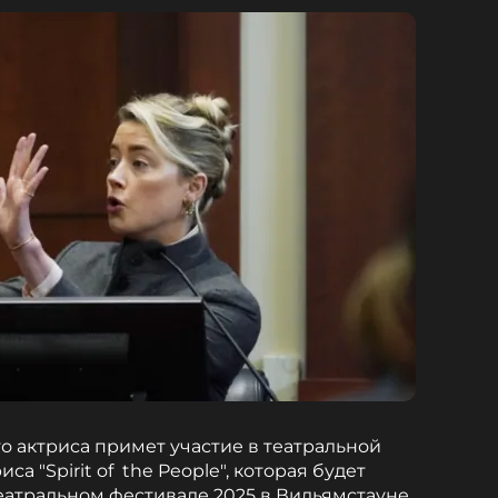
о актриса примет участие в театральной
а "Spirit of the People", которая будет
еатральном фестивале 2025 в Вильямстауне.