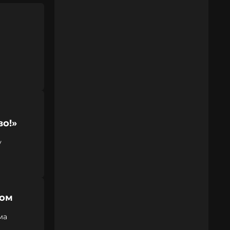
во!»
у
том
ма