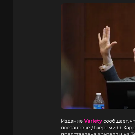
Издание
Variety
сообщает, чт
постановке Джереми О. Харрис
представлена зрителям на Т