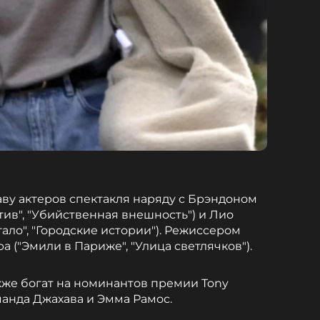
аву актеров спектакля наряду с Брэндоном
ив", "Убийственная внешность") и Лио
тало", "Городские истории"). Режиссером
 ("Эмили в Париже", "Улица светлячков").
кже богат на номинантов премии Tony
манда Джахава и Эмма Рамос.