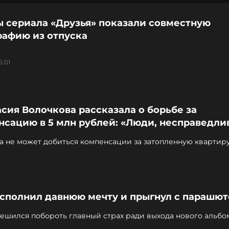
ы сериала «Друзья» показали совместную
рафию из отпуска
5:01
сия Волочкова рассказала о борьбе за
сацию в 5 млн рублей: «Люди, несправедли
а не может добиться компенсации за затопленную квартир
исполнил давнюю мечту и прыгнул с парашю
ешился побороть главный страх ради выхода нового альбо