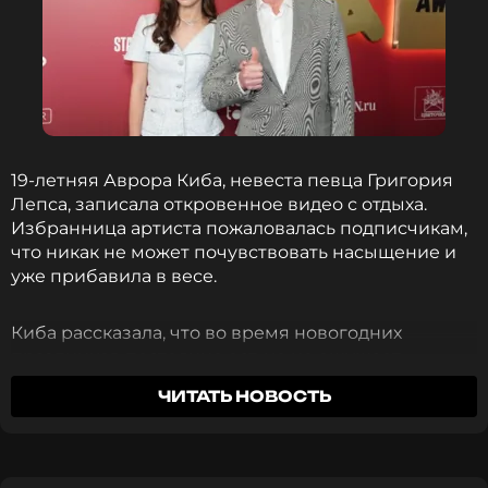
Новость по теме >
Читайте нас в ВКонтакте, чтобы
оставаться в курсе событий
ПОДПИСАТЬСЯ
19-летняя Аврора Киба, невеста певца Григория
Лепса, записала откровенное видео с отдыха.
Избранница артиста пожаловалась подписчикам,
что никак не может почувствовать насыщение и
ССЫЛКА
уже прибавила в весе.
Киба рассказала, что во время новогодних
праздников постоянно ест, но не ощущает
сытости. Не ясно, из-за беспокоящего чувства
ЧИТАТЬ НОВОСТЬ
голода или по нелепой случайности, но Аврора
даже перепутала месяцы, записывая видео.