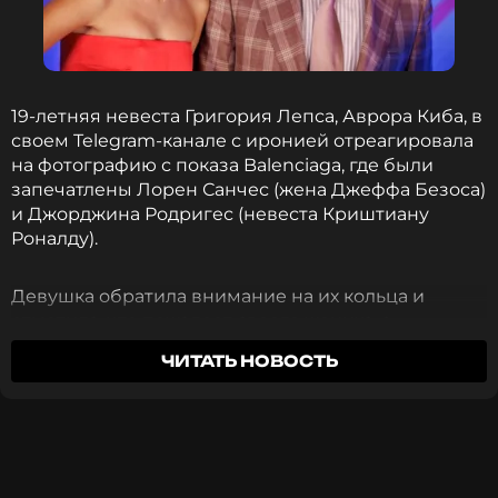
Ранее
мы писали, что в своем блоге Аврора
прокомментировала фотографии подруг
миллиардеров с роскошными кольцами. Девушка
19-летняя невеста Григория Лепса, Аврора Киба, в
с юмором написала: «Оставим это для второго
своем Telegram-канале с иронией отреагировала
мужа. Пожалеем Гришу».
на фотографию с показа Balenciaga, где были
запечатлены Лорен Санчес (жена Джеффа Безоса)
ФОТО: ТАСС
и Джорджина Родригес (невеста Криштиану
Роналду).
Читайте нас в Телеграме, чтобы
Девушка обратила внимание на их кольца и
оставаться в курсе событий
отметила, что пожалеет своего жениха, а
подобные подарки оставит на будущее. Общая
ПОДПИСАТЬСЯ
ЧИТАТЬ НОВОСТЬ
стоимость украшений, по оценке Авроры,
достигает 12 миллионов долларов.
«Мда... Ну что тут скажешь... Оставим это для
ССЫЛКА
второго мужа. Пожалеем Гришу…А то придется