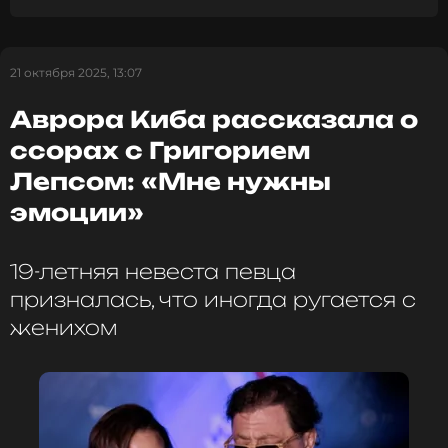
бывшей женой, сам музыкант исключил
возможность их воссоединения.
21 октября 2025, 13:07
ФОТО: ТАСС
Аврора Киба рассказала о
ссорах с Григорием
Аврора Киба ответила на обвинения,
Лепсом: «Мне нужны
что увела Лепса из семьи
эмоции»
9 месяцев назад
Новость по теме >
19-летняя невеста певца
призналась, что иногда ругается с
Читайте нас в Одноклассниках,
женихом
чтобы оставаться в курсе событий
ПОДПИСАТЬСЯ