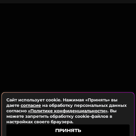
всему шоу-бизнесу скидываться...»,
— написала
Аврора.
Григорий Лепс
Музыкант, Певец, Продюсер, Автор
Жанры: Рок, Шансон, Другое
Биография, последние новости
и многое другое >
Интересно, как к этой шутке отнесется сам
Григорий Лепс. Ранее мы
писали
, что певец не
скупится на подарки возлюбленной.
Сайт использует cookie. Нажимая «Принять» вы
ФОТО: ТАСС
даете
согласие
на обработку персональных данных
согласно
«Политике конфиденциальности»
. Вы
можете запретить обработку cookie-файлов в
настройках своего браузера.
Читайте нас в ВКонтакте, чтобы
оставаться в курсе событий
ПРИНЯТЬ