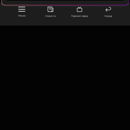
ПОДПИСАТЬСЯ
Меню
Новости
Прямой эфир
Назад
ССЫЛКА
ООО «Муз ТВ Операционная компания» ИНН 7703679460
105066, город Москва,
улица Ольховская, д. 4, корп. 2
info@muz-tv.ru
+ 7(495) 213-18-68
КОНТАКТЫ
НОВОСТИ
ПОЛИТИКА КОНФИДЕНЦИАЛЬНОСТИ
ПОЛЬЗОВАТЕЛЬСКОЕ СОГЛАШЕНИЕ