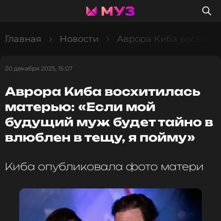
Главная
Новости
Аврора Киба восхитил
20 декабря 2025, 15:07
Аврора Киба восхитилась
матерью: «Если мой
будущий муж будет тайно в
влюблен в тещу, я пойму»
Киба опубликовала фото матери