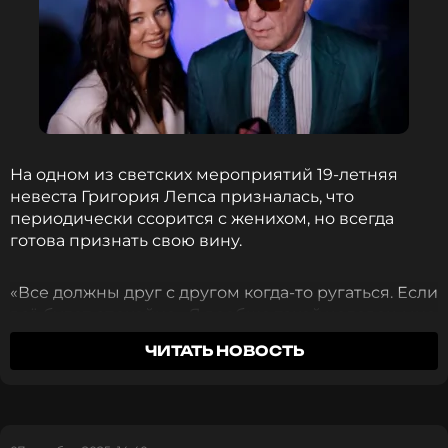
ССЫЛКА
На одном из светских мероприятий 19-летняя
невеста Григория Лепса призналась, что
периодически ссорится с женихом, но всегда
готова признать свою вину.
«Все должны друг с другом когда-то ругаться. Если
всё будет спокойно... Я вообще такой человек, мне
нужны эмоции», — поделилась Киба с
ЧИТАТЬ НОВОСТЬ
журналистами. «У всех есть бытовуха. В основном
это личные всплески... Конечно, если я виновата –
я всегда извинюсь».