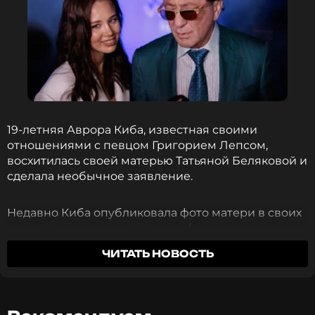
19-летняя Аврора Киба, известная своими
отношениями с певцом Григорием Лепсом,
восхитилась своей матерью Татьяной Беляковой и
сделала необычное заявление.
Недавно Киба опубликовала фото матери в своих
соцсетях в красном платье на фоне елки.
Комментируя снимок, Аврора заявила: «Если мой
ЧИТАТЬ НОВОСТЬ
будущий муж будет тайно влюблен в тещу, я
отнесусь с пониманием».
Многие критикуют юную студентку и 63-летнего