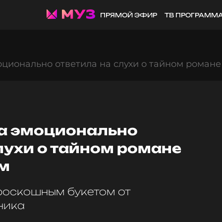
ПРЯМОЙ ЭФИР
ТВ ПРОГРАММ
ционально ответила на слухи о тайном романе
а эмоционально
лухи о тайном романе
м
роскошным букетом от
ника