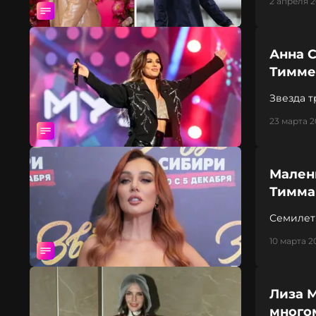
2 апреля 2
Анна 
Тимме
Звезда 
23 марта 2
Мален
Тимма
Семилет
10 марта 2
Лиза 
много