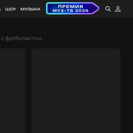
А
ШОУ
МУЗЫКА
 с футболистом