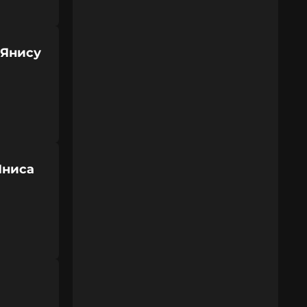
 Янису
Яниса