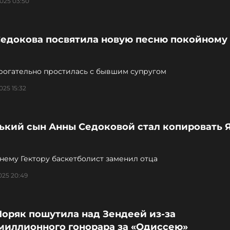
025 03:50
Седокова посвятила новую песню покойному
трогательно простилась с бывшим супругом
025 15:32
ький сын Анны Седоковой стал копировать 
нему Гектору баскетболист заменил отца
025 20:49
Моряк пошутила над Зендеей из-за
миллионного гонорара за «Одиссею»