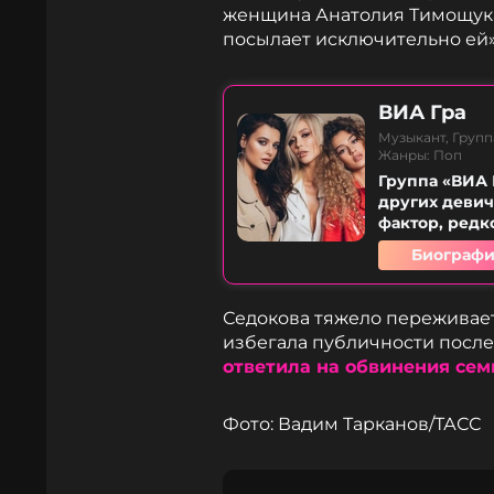
женщина Анатолия Тимощука.
посылает исключительно ей»,
ВИА Гра
Музыкант, Групп
Жанры: Поп
Группа «ВИА 
других девич
фактор, редк
Биографи
Седокова тяжело переживает
избегала публичности после
ответила на обвинения сем
Фото: Вадим Тарканов/ТАСС