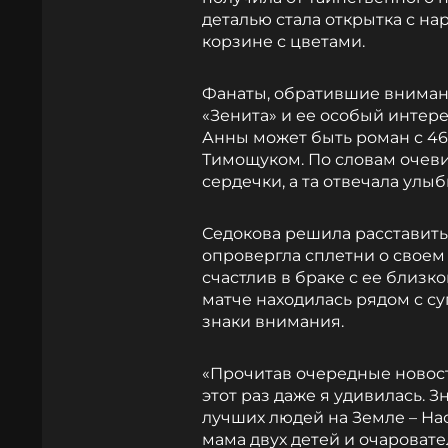
деталью стала открытка с н
корзине с цветами.
Фанаты, обратившие внимани
«Зенита» и ее особый интере
Анны может быть роман с 4
Тимощуком. По словам очеви
сердечки, а та отвечала улыб
Седокова решила расставить 
опровергла сплетни о своем 
счастлив в браке с ее близк
матче находилась рядом с су
знаки внимания.
«Прочитав очередные новос
этот раз даже я удивилась. З
лучших людей на Земле – На
мама двух детей и очароват