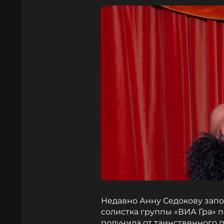
Недавно Анну Седокову запо
солистка группы «ВИА Гра» 
получила от таинственного 