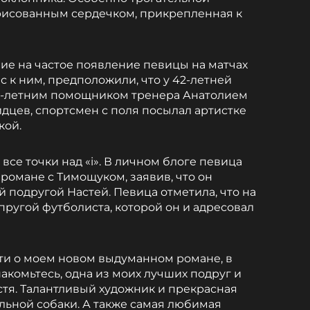
арисованным сердечком, прикрепленная к
е на частое появление певицы на матчах
с к ним, предположили, что у 42-летней
6-летним помощником тренера Анатолием
дцев, спортсмен с поля посылал артистке
кой.
все точки над «i». В личном блоге певица
романе с Тимощуком, заявив, что он
ой подругой Настей. Певица отметила, что на
пругой футболиста, которой он и адресовал
ти о моем новом выдуманном романе, в
накомьтесь, одна из моих лучших подруг и
стя. Талантливый художник и прекрасная
ельной собаки. А также самая любимая