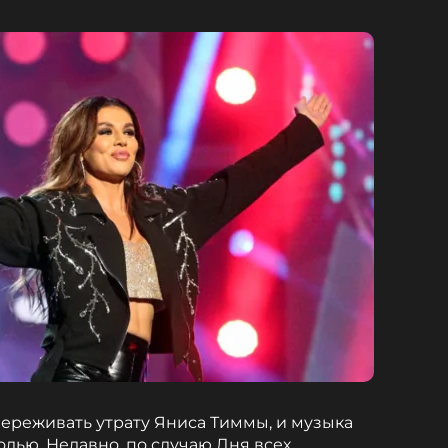
ереживать утрату Яниса Тиммы, и музыка
олью. Недавно, по случаю Дня всех