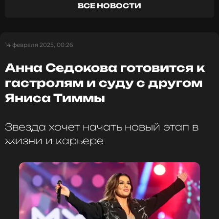
ВСЕ НОВОСТИ
Биография, последние новости
и многое другое >
Фото: Яна Яворская/ТАСС
14 февраля 2025, 00:26
Анна Седокова готовится к
гастролям и суду с другом
Читайте нас в Телеграме, чтобы
оставаться в курсе событий
Яниса Тиммы
ПОДПИСАТЬСЯ
Звезда хочет начать новый этап в
жизни и карьере
ССЫЛКА