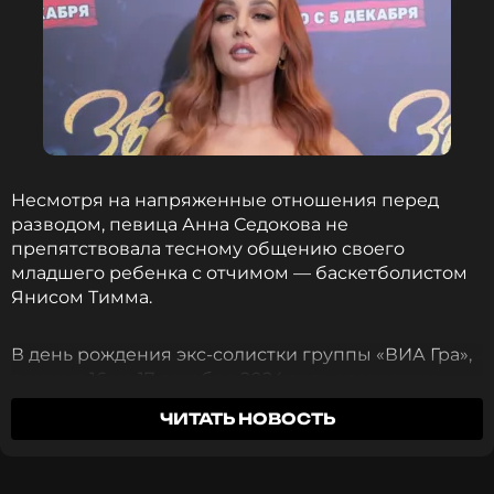
Несмотря на напряженные отношения перед
разводом, певица Анна Седокова не
препятствовала тесному общению своего
младшего ребенка с отчимом — баскетболистом
Янисом Тимма.
В день рождения экс-солистки группы «ВИА Гра»,
в ночь с 16 на 17 декабря 2024 года спортсмен
ушел из жизни. Трагедия случилась на фоне
ЧИТАТЬ НОВОСТЬ
развода Анны, и многие обвиняли ее в
произошедшем. Она записала видеообращение, в
котором попросила не рассказывать Гектору о