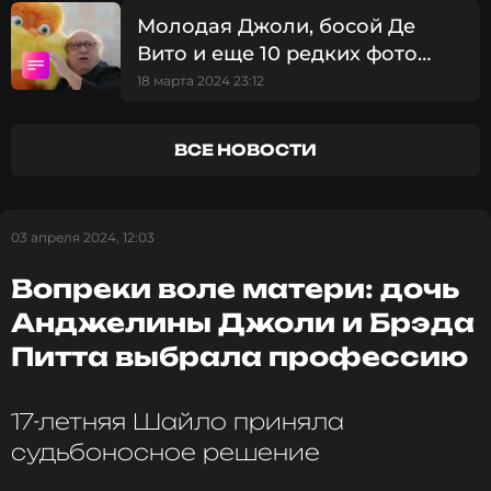
дочери переехать к Брэду
Молодая Джоли, босой Де
Как пишет Daily Mail, 20-летний сын актрисы Пакс
Питту
Вито и еще 10 редких фото
тоже пришел поддержать маму и сестру, однако
на ковровую дорожку выйти не захотел.
звезд на фоне Кремля
18 марта 2024 23:12
Фото: EPA/ТАСС
ВСЕ НОВОСТИ
Смотрите нас в Likee, чтобы
оставаться в курсе событий
03 апреля 2024, 12:03
Вопреки воле матери: дочь
ПОДПИСАТЬСЯ
Анджелины Джоли и Брэда
Питта выбрала профессию
ССЫЛКА
17-летняя Шайло приняла
судьбоносное решение