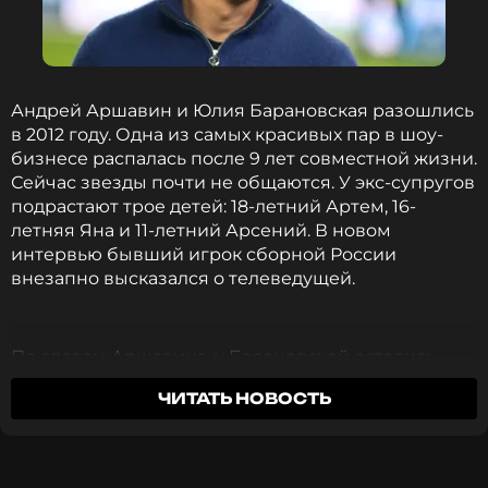
подписала видео Анна.
Судя по активности в соцсетях, Аршавин и Анна
знакомы давно. Примечательно, что Анна —
единственная девушка, на которую подписан
Андрей Аршавин и Юлия Барановская разошлись
футболист. В то же время Юлия Барановская, с
в 2012 году. Одна из самых красивых пар в шоу-
которой Аршавин наладил отношения после
бизнесе распалась после 9 лет совместной жизни.
разрыва, отсутствует среди его подписок.
Сейчас звезды почти не общаются. У экс-супругов
подрастают трое детей: 18-летний Артем, 16-
летняя Яна и 11-летний Арсений. В новом
ФОТО: ТАСС
интервью бывший игрок сборной России
внезапно высказался о телеведущей.
Смотрите нас в Likee, чтобы
оставаться в курсе событий
По словам Аршавина, у Барановской остались
многие его награды, в том числе игровой мяч,
ПОДПИСАТЬСЯ
ЧИТАТЬ НОВОСТЬ
который ему достался после знаменитого покера
(четырех забитых мячей в ворота соперника) на
«Энфилде». Откровениями футболист поделился
в беседе с изданием
«Спорт-Экспресс».