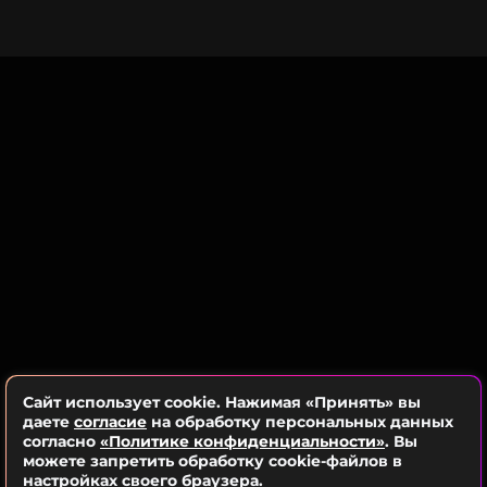
ССЫЛКА
«С «Энфилда» кто-то из штаба «Арсенала»
прихватил игровой мяч, на нем все ребята
расписались и мне подарили. Но где он сейчас, не
представляю. Возможно, остался у Юли, первой
жены. Как и статуэтка, которую мне тогда вручили
по итогам апреля, признав игроком месяца в
АПЛ, и мои медали, в том числе с Евро-2008...», –
рассказал звезда спорта.
«После развода Юля забрала все! Каких-то
скорбных чувств по этому поводу у меня нет. Ну,
тупость, да и только», – признался Аршавин.
Фото: Максим Константинов/ТАСС
Сайт использует cookie. Нажимая «Принять» вы
даете
согласие
на обработку персональных данных
согласно
«Политике конфиденциальности»
. Вы
Смотрите нас в Likee, чтобы
можете запретить обработку cookie-файлов в
оставаться в курсе событий
настройках своего браузера.