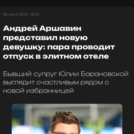
Лишь недавно Аршавин
подтвердил
, что стал
отцом в пятый раз. У него родилась дочь.
06 июня 2024, 06:22
Фото: Максим Константинов/ТАСС
Андрей Аршавин
представил новую
девушку: пара проводит
Читайте нас в Телеграме, чтобы
оставаться в курсе событий
отпуск в элитном отеле
ПОДПИСАТЬСЯ
Бывший супруг Юлии Барановской
выглядит счастливым рядом с
новой избранницей
ССЫЛКА