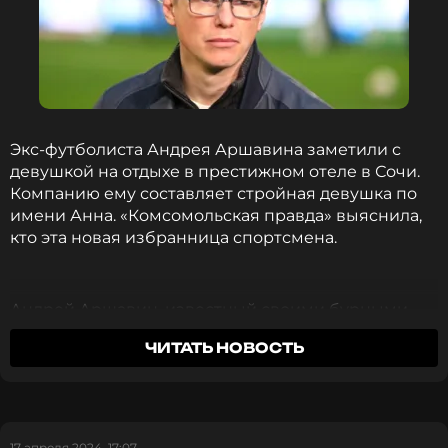
Экс-футболиста Андрея Аршавина заметили с
девушкой на отдыхе в престижном отеле в Сочи.
Компанию ему составляет стройная девушка по
имени Анна. «Комсомольская правда» выяснила,
кто эта новая избранница спортсмена.
Андрей Аршавин, известный своими бурными
романами, вновь привлёк внимание прессы. Его
ЧИТАТЬ НОВОСТЬ
первый гражданский брак с Юлией Барановской
распался из-за измены футболиста с
журналисткой Алисой Казьминой. Несмотря на
беременность Барановской, Аршавин продолжил
отношения с Казьминой, которая впоследствии
17 апреля 2024, 17:07