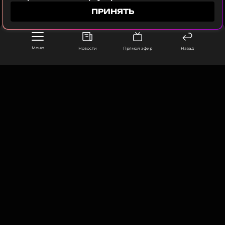
ПРИНЯТЬ
ПОДПИСАТЬСЯ
Меню
Новости
Прямой эфир
Назад
ССЫЛКА
ООО «Муз ТВ Операционная компания» ИНН 7703679460
105066, город Москва,
улица Ольховская, д. 4, корп. 2
info@muz-tv.ru
+ 7(495) 213-18-68
КОНТАКТЫ
НОВОСТИ
ПОЛИТИКА КОНФИДЕНЦИАЛЬНОСТИ