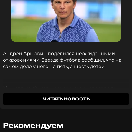
Андрей Аршавин поделился неожиданными
откровениями. Звезда футбола сообщил, что на
самом деле у него не пять, а шесть детей.
Многодетный отец признался, что родившая
малыша женщина решила поставить прочерк в
ЧИТАТЬ НОВОСТЬ
графе «отец».
«Детей у меня шесть! Хотя официально пять. Есть
еще один ребенок, но мама ребенка не захотела
Рекомендуем
записывать его на меня. Она сказала: "Деньги