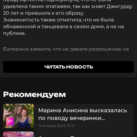
удивлена таким эпатажем, так как знает Джигурду
20 лет и привыкла к его образу.
Знаменитость также отметила, что не была
обнаженной и танцевала в своем доме, а не на
публике.
Балерина заявила, что не давала разрешение на
публикацию видео и не понимает, кому было
выгодно столкнуть их с Джигурдой лбами. Тем не
ЧИТАТЬ НОВОСТЬ
менее, Анастасия расстроена, что Никита не
отвечает на ее звонки — кажется, до полного
примирения сторон еще далеко.
Рекомендуем
Я не разобралась в ситуации. И когда писала
Марина Анисина высказалась
свой пост о том, что «Никита, я не хочу с
по поводу вечеринки
тобой дружить», я не знала, что это не он. А
Джигурды с Волочковой
15 января 2024 15:41
он, оказывается, выложил видео, что это не
его рук дело. Ни ему, ни мне не было на руку