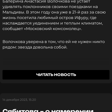
Балерина Анастасия Волочкова не устает
удивлять поклонников своими поездками на
Мальдивы. В этом году она уже в 21-й раз за свою
жизнь посетила любимый остров Ифуру, где
наслаждается уединением и теплым климатом,
сообщает «Московский комсомолец».
Волочкова уверена в том, что ей не нужен никто
рядом: звезда довольна собой.
На Мальдивах я уже в 21-й раз, это традиция,
ЧИТАТЬ НОВОСТЬ
я езжу сюда на протяжении 11 лет. В этот раз
мне мои друзья посоветовали новое место
для отдыха — остров Ифуру. Для того, чтобы
отдохнуть, мне нужно уединение.
14 декабря 2023, 15:20
Анастасия Волочкова
Сябитова – о намерении