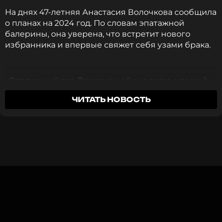
ПОДПИСАТЬСЯ
На днях 47-летняя Анастасия Волочкова сообщила
о планах на 2024 год. По словам эпатажной
балерины, она уверена, что встретит нового
избранника и впервые свяжет себя узами брака.
ССЫЛКА
«Следующий год Дракона мой, и я верю, что мой
союз с самым лучшим человеком на Земле
ЧИТАТЬ НОВОСТЬ
состоится. Я выйду замуж», – сказала Волочкова в
беседе с изданием
«КП».
Главная сваха страны Роза Сябитова скептически
отнеслась к такому заявлению балерины.
Телеведущая отметила, что Анастасии стоит
прекратить попытки найти себе жениха. Об этом
пишет
NEWS.ru.
Мне кажется, что Насте пора успокоиться,