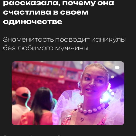
рассказала, почему она
оставаться в курсе событий
счастлива в своем
ПОДПИСАТЬСЯ
одиночестве
Знаменитость проводит каникулы
без любимого мужчины
ССЫЛКА